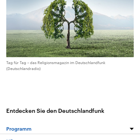
CDU, SPD und FDP regiert.-
aktuelle Weltgeschehen.
Umfragen, Prognosen,
Wahlprogramme, aktuelle Berichte
Sendungen
Programm
Podcasts
und Hintergründe zu den Parteien
und Kandidaten der anstehenden
Wahl.
Audio-Archiv
Tag für Tag – das Religionsmagazin im Deutschlandfunk
(Deutschlandradio)
Entdecken Sie den Deutschlandfunk
Programm
Programm