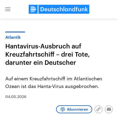
Close
menu
Atlantik
Themen
Hantavirus-Ausbruch auf
Kreuzfahrtschiff – drei Tote,
darunter ein Deutscher
Auf einem Kreuzfahrtschiff im Atlantischen
Ozean ist das Hanta-Virus ausgebrochen.
Landtagswahl Sachsen-Anhalt
USA
2026
04.05.2026
Aktuelle Beiträge, Analys
Alle Informationen
Hintergründe
Sachsen-Anhalt wählt am 6.
Wirtschaftlich und militäri
September 2026 einen neuen
gehören die Vereinigten S
Abonnieren
Link
Emai
Landtag. Seit 2021 wird das
den mächtigsten Ländern 
kopieren/te
Bundesland von einer Koalition aus
mit großem Einfluss auf d