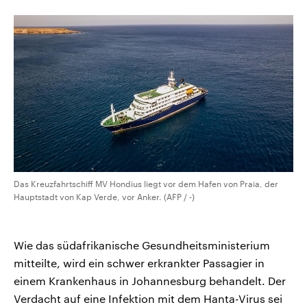
CDU, SPD und FDP regiert.-
aktuelle Weltgeschehen.
Umfragen, Prognosen,
Wahlprogramme, aktuelle Berichte
Sendungen
Programm
Podcasts
und Hintergründe zu den Parteien
und Kandidaten der anstehenden
Wahl.
Audio-Archiv
Das Kreuzfahrtschiff MV Hondius liegt vor dem Hafen von Praia, der
Hauptstadt von Kap Verde, vor Anker. (AFP / -)
Wie das südafrikanische Gesundheitsministerium
mitteilte, wird ein schwer erkrankter Passagier in
einem Krankenhaus in Johannesburg behandelt. Der
Verdacht auf eine Infektion mit dem Hanta-Virus sei