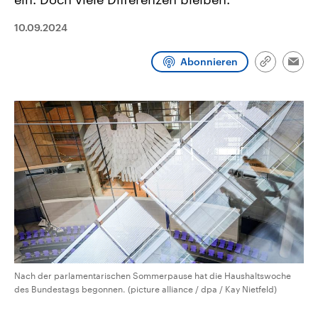
CDU, SPD und FDP regiert.-
aktuelle Weltgeschehen.
Umfragen, Prognosen,
10.09.2024
Wahlprogramme, aktuelle Berichte
Sendungen
Programm
Podcasts
und Hintergründe zu den Parteien
und Kandidaten der anstehenden
Abonnieren
Wahl.
Link
Emai
Audio-Archiv
kopieren/te
Nach der parlamentarischen Sommerpause hat die Haushaltswoche
des Bundestags begonnen. (picture alliance / dpa / Kay Nietfeld)