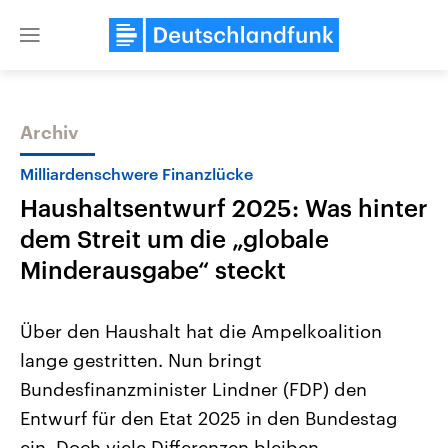
Close
menu
Archiv
Themen
Milliardenschwere Finanzlücke
Haushaltsentwurf 2025: Was hinter
dem Streit um die „globale
Minderausgabe“ steckt
Über den Haushalt hat die Ampelkoalition
Landtagswahl Sachsen-Anhalt
USA
lange gestritten. Nun bringt
2026
Aktuelle Beiträge, Analys
Alle Informationen
Hintergründe
Bundesfinanzminister Lindner (FDP) den
Sachsen-Anhalt wählt am 6.
Wirtschaftlich und militäri
September 2026 einen neuen
gehören die Vereinigten S
Entwurf für den Etat 2025 in den Bundestag
Landtag. Seit 2021 wird das
den mächtigsten Ländern 
Bundesland von einer Koalition aus
ein. Doch viele Differenzen bleiben.
mit großem Einfluss auf d