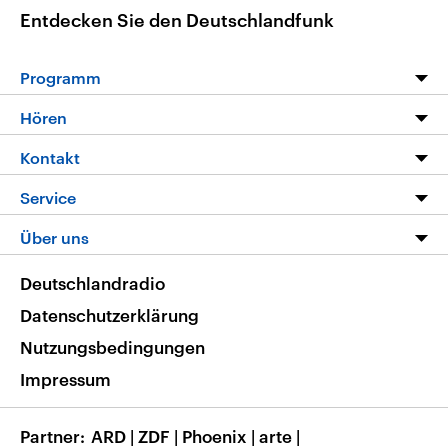
Entdecken Sie den Deutschlandfunk
Programm
Programm
Hören
Alle Sendungen
Livestream
Kontakt
Die Nachrichten
Audios
Hörerservice
Service
Nachrichtenleicht
Podcasts
Social Media
FAQ
Über uns
Neue Beiträge auf dlf.de
Deutschlandfunk App
Newsletter
Deutschlandradio
Themen-Schwerpunkte
Nachrichten App
Deutschlandradio
Veranstaltungen
Presse
Frequenzen
Datenschutzerklärung
Musikliste
Ausbildung und Karriere
Nutzungsbedingungen
RSS
Transparenz
Impressum
Korrekturen
Barrierefreiheit
Partner
ARD
|
ZDF
|
Phoenix
|
arte
|