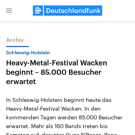
Close
menu
Archiv
Themen
Schleswig-Holstein
Heavy-Metal-Festival Wacken
beginnt – 85.000 Besucher
erwartet
In Schleswig-Holstein beginnt heute das
Landtagswahl Sachsen-Anhalt
USA
Heavy-Metal-Festival Wacken. In den
2026
Aktuelle Beiträge, Analys
Alle Informationen
Hintergründe
kommenden Tagen werden 85.000 Besucher
Sachsen-Anhalt wählt am 6.
Wirtschaftlich und militäri
September 2026 einen neuen
gehören die Vereinigten S
erwartet. Mehr als 160 Bands treten bis
Landtag. Seit 2021 wird das
den mächtigsten Ländern 
Bundesland von einer Koalition aus
Samstag auf, darunter Guns N'Roses, Papa
mit großem Einfluss auf d