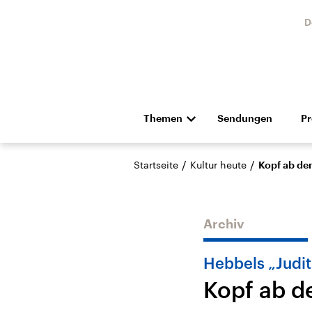
D
Themen
Sendungen
P
Die Nachrichten
Politik
/
/
Startseite
Kultur heute
Kopf ab de
Hörspiel und Feature
Musik
Archiv
Hebbels „Judit
Kopf ab d
Landtagswahl Sachsen-
USA
Anhalt 2026
Aktuel