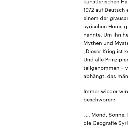
künstlerischen Ha
1972 auf Deutsch 
einem der grausa
syrischen Homs g
nannte. Um ihn he
Mythen und Myster
„Dieser Krieg ist 
Und alle Prinzipi
teilgenommen – vo
abhängt: das männ
Immer wieder wird
beschworen:
„... Mond, Sonne,
die Geografie Syri