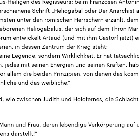
us-Heiligen des Regisseurs: beim Franzosen Antoni
erschienene Schrift „Heliogabal oder Der Anarchist
msten unter den römischen Herrschern erzählt, dem
eborenen Heliogabalus, der sich auf dem Thron Mar
rum entwickelt Artaud (und mit ihm Castorf jetzt) e
ien, in dessen Zentrum der Krieg steht:
keine Legende, sondern Wirklichkeit. Er hat tatsächl
en, jedes mit seinen Energien und seinen Kräften, ha
r allem die beiden Prinzipien, von denen das kos
liche und das weibliche.“
, wie zwischen Judith und Holofernes, die Schlacht
 Mann und Frau, deren lebendige Verkörperung auf 
ens darstellt!“