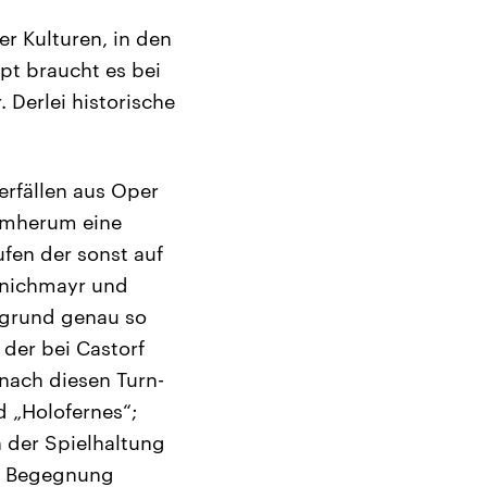
r Kulturen, in den
mpt braucht es bei
 Derlei historische
rfällen aus Oper
rumherum eine
fen der sonst auf
inichmayr und
rgrund genau so
der bei Castorf
nach diesen Turn-
 „Holofernes“;
n der Spielhaltung
der Begegnung