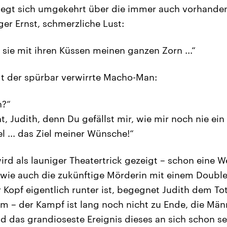
 legt sich umgekehrt über die immer auch vorhande
iger Ernst, schmerzliche Lust:
kt sie mit ihren Küssen meinen ganzen Zorn ...“
agt der spürbar verwirrte Macho-Man:
h?“
t, Judith, denn Du gefällst mir, wie mir noch nie ein 
iel ... das Ziel meiner Wünsche!“
rd als launiger Theatertrick gezeigt – schon eine We
 wie auch die zukünftige Mörderin mit einem Doubl
 Kopf eigentlich runter ist, begegnet Judith dem To
 – der Kampf ist lang noch nicht zu Ende, die Män
 das grandioseste Ereignis dieses an sich schon s