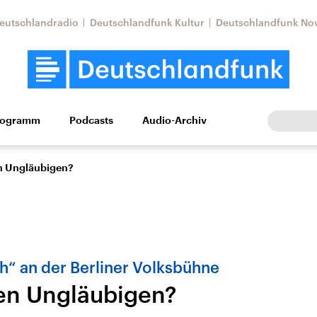
eutschlandradio
Deutschlandfunk Kultur
Deutschlandfunk No
rogramm
Podcasts
Audio-Archiv
Wirtschaft
Wissen
Kultur
Europa
Gesellschaf
n Ungläubigen?
h“ an der Berliner Volksbühne
en Ungläubigen?
Nahostkonflikt
Iran
le Beiträge,
Aktuelle Lage und
Aktuelle Lage und