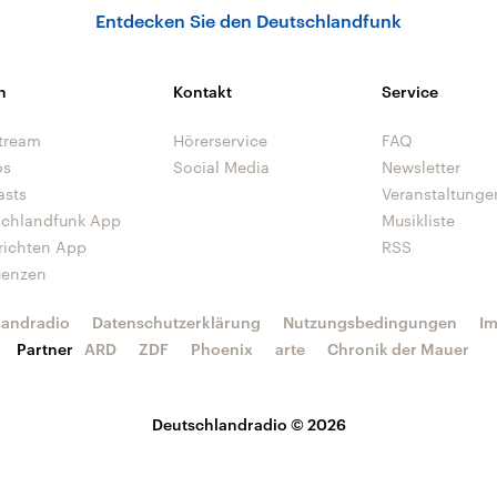
Entdecken Sie den Deutschlandfunk
n
Kontakt
Service
tream
Hörerservice
FAQ
os
Social Media
Newsletter
asts
Veranstaltunge
schlandfunk App
Musikliste
richten App
RSS
uenzen
landradio
Datenschutzerklärung
Nutzungsbedingungen
I
Partner
ARD
ZDF
Phoenix
arte
Chronik der Mauer
Deutschlandradio © 2026