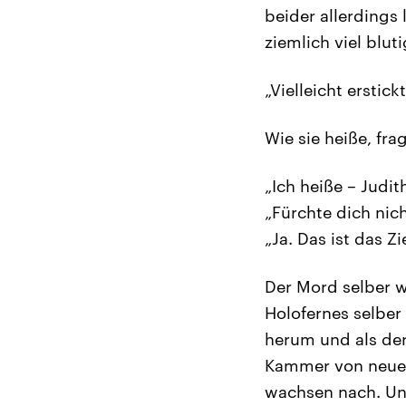
beider allerdings
ziemlich viel blut
„Vielleicht erstic
Wie sie heiße, fr
„Ich heiße – Judit
„Fürchte dich nich
„Ja. Das ist das Z
Der Mord selber wi
Holofernes selber
herum und als der
Kammer von neuem
wachsen nach. Und