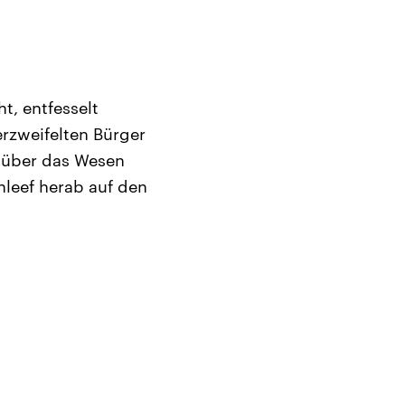
t, entfesselt
erzweifelten Bürger
e über das Wesen
hleef herab auf den