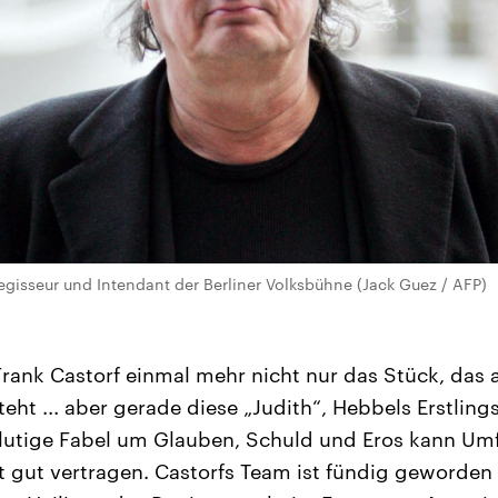
regisseur und Intendant der Berliner Volksbühne (Jack Guez / AFP)
 Frank Castorf einmal mehr nicht nur das Stück, das
eht ... aber gerade diese „Judith“, Hebbels Erstli
blutige Fabel um Glauben, Schuld und Eros kann Umf
 gut vertragen. Castorfs Team ist fündig geworden