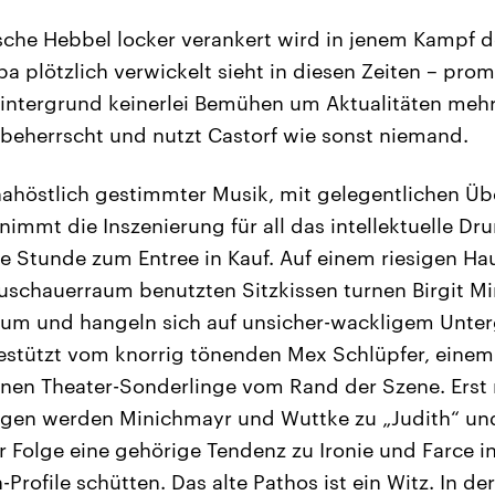
sche Hebbel locker verankert wird in jenem Kampf de
pa plötzlich verwickelt sieht in diesen Zeiten – pro
intergrund keinerlei Bemühen um Aktualitäten mehr.
beherrscht und nutzt Castorf wie sonst niemand.
höstlich gestimmter Musik, mit gelegentlichen Übe
nimmt die Inszenierung für all das intellektuelle D
 Stunde zum Entree in Kauf. Auf einem riesigen Hau
uschauerraum benutzten Sitzkissen turnen Birgit M
rum und hangeln sich auf unsicher-wackligem Unte
estützt vom knorrig tönenden Mex Schlüpfer, einem 
en Theater-Sonderlinge vom Rand der Szene. Erst 
gen werden Minichmayr und Wuttke zu „Judith“ und
r Folge eine gehörige Tendenz zu Ironie und Farce i
Profile schütten. Das alte Pathos ist ein Witz. In 