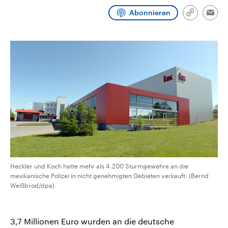
aktuelle Weltgeschehen.
Diese wird wie die Hisboll
Abonnieren
Libanon vom Iran unterstüt
Link
Emai
kopieren/te
Sendungen
Programm
Podcasts
Audio-Archiv
Heckler und Koch hatte mehr als 4.200 Sturmgewehre an die
mexikanische Polizei in nicht genehmigten Gebieten verkauft. (Bernd
Weißbrod/dpa)
3,7 Millionen Euro wurden an die deutsche