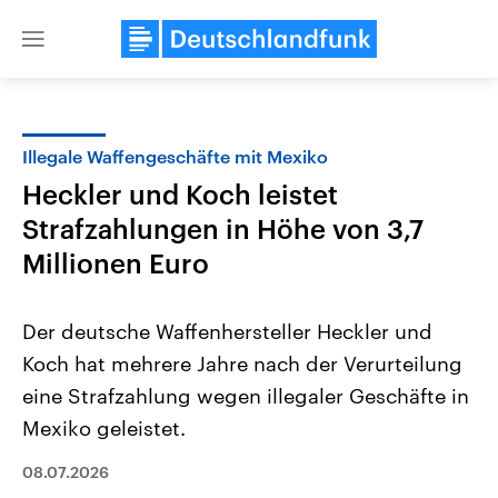
Close
menu
Illegale Waffengeschäfte mit Mexiko
Themen
Heckler und Koch leistet
Strafzahlungen in Höhe von 3,7
Millionen Euro
Der deutsche Waffenhersteller Heckler und
Koch hat mehrere Jahre nach der Verurteilung
USA
Nahostkonflikt
eine Strafzahlung wegen illegaler Geschäfte in
Aktuelle Beiträge, Analysen und
Aktuelle Lage und Hinter
Der Überfall der palästine
Hintergründe
Mexiko geleistet.
Wirtschaftlich und militärisch
Terrororganisation Hamas
gehören die Vereinigten Staaten zu
Oktober 2023 auf Israel ha
08.07.2026
den mächtigsten Ländern der Erde,
Region wieder die Gewalt 
mit großem Einfluss auf das
Israel möchte die Hamas z