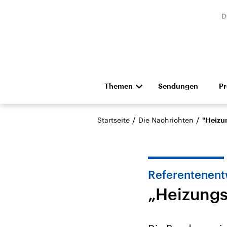
D
Themen
Sendungen
P
Die Nachrichten
Politik
/
/
Startseite
Die Nachrichten
"Heizun
Hörspiel und Feature
Musik
Referentenent
„Heizungsg
Landtagswahl Sachsen-
USA
Anhalt 2026
Aktuel