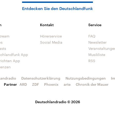
Entdecken Sie den Deutschlandfunk
n
Kontakt
Service
tream
Hörerservice
FAQ
os
Social Media
Newsletter
asts
Veranstaltunge
schlandfunk App
Musikliste
richten App
RSS
uenzen
landradio
Datenschutzerklärung
Nutzungsbedingungen
I
Partner
ARD
ZDF
Phoenix
arte
Chronik der Mauer
Deutschlandradio © 2026