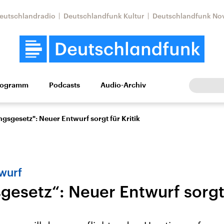
eutschlandradio
Deutschlandfunk Kultur
Deutschlandfunk No
rogramm
Podcasts
Audio-Archiv
Wirtschaft
Wissen
Kultur
Europa
Gesellschaf
gsgesetz": Neuer Entwurf sorgt für Kritik
wurf
esetz“: Neuer Entwurf sorgt 
Nahostkonflikt
Iran
le Beiträge,
Aktuelle Lage und
Aktuelle Lage und