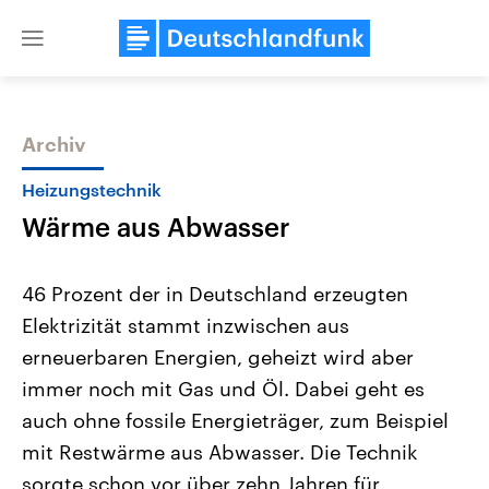
Close
menu
Archiv
Themen
Heizungstechnik
Wärme aus Abwasser
46 Prozent der in Deutschland erzeugten
Elektrizität stammt inzwischen aus
erneuerbaren Energien, geheizt wird aber
USA
Nahostkonflikt
immer noch mit Gas und Öl. Dabei geht es
Aktuelle Beiträge, Analysen und
Aktuelle Lage und Hinter
Der Überfall der palästine
Hintergründe
auch ohne fossile Energieträger, zum Beispiel
Wirtschaftlich und militärisch
Terrororganisation Hamas
mit Restwärme aus Abwasser. Die Technik
gehören die Vereinigten Staaten zu
Oktober 2023 auf Israel ha
den mächtigsten Ländern der Erde,
Region wieder die Gewalt 
sorgte schon vor über zehn Jahren für
mit großem Einfluss auf das
Israel möchte die Hamas z