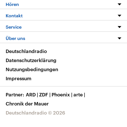
Programm
Hören
Alle Sendungen
Livestream
Kontakt
Die Nachrichten
Audios
Hörerservice
Service
Nachrichtenleicht
Podcasts
Social Media
FAQ
Über uns
Neue Beiträge auf dlf.de
Deutschlandfunk App
Newsletter
Deutschlandradio
Themen-Schwerpunkte
Nachrichten App
Deutschlandradio
Veranstaltungen
Presse
Frequenzen
Datenschutzerklärung
Musikliste
Ausbildung und Karriere
Nutzungsbedingungen
RSS
Transparenz
Impressum
Korrekturen
Barrierefreiheit
Partner
ARD
|
ZDF
|
Phoenix
|
arte
|
Chronik der Mauer
Deutschlandradio © 2026