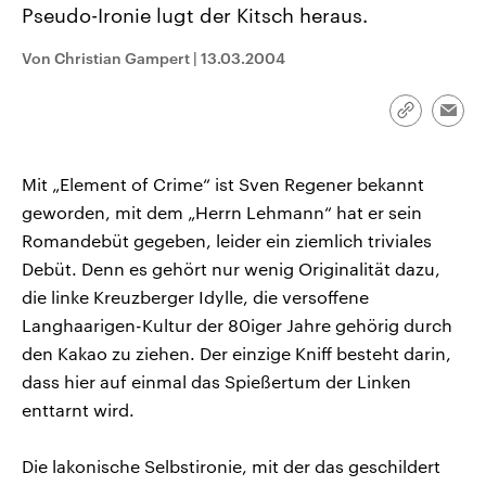
Pseudo-Ironie lugt der Kitsch heraus.
CDU, SPD und FDP regiert.-
aktuelle Weltgeschehen.
Umfragen, Prognosen,
Wahlprogramme, aktuelle Berichte
Von Christian Gampert
|
13.03.2004
Sendungen
Programm
Podcasts
und Hintergründe zu den Parteien
und Kandidaten der anstehenden
Wahl.
Link
Audio-Archiv
Emai
kopieren/te
Mit „Element of Crime“ ist Sven Regener bekannt
geworden, mit dem „Herrn Lehmann“ hat er sein
Romandebüt gegeben, leider ein ziemlich triviales
Debüt. Denn es gehört nur wenig Originalität dazu,
die linke Kreuzberger Idylle, die versoffene
Langhaarigen-Kultur der 80iger Jahre gehörig durch
den Kakao zu ziehen. Der einzige Kniff besteht darin,
dass hier auf einmal das Spießertum der Linken
enttarnt wird.
Die lakonische Selbstironie, mit der das geschildert