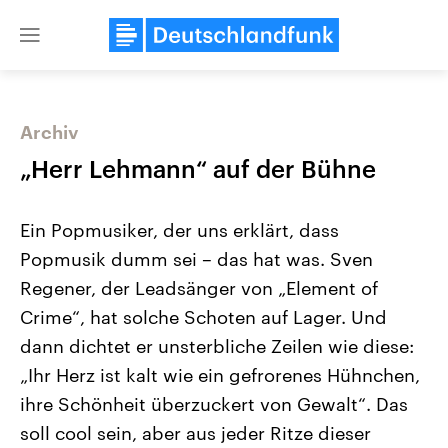
Close
menu
Archiv
Themen
„Herr Lehmann“ auf der Bühne
Ein Popmusiker, der uns erklärt, dass
Popmusik dumm sei – das hat was. Sven
Regener, der Leadsänger von „Element of
Crime“, hat solche Schoten auf Lager. Und
dann dichtet er unsterbliche Zeilen wie diese:
Landtagswahl Sachsen-Anhalt
USA
2026
Aktuelle Beiträge, Analys
„Ihr Herz ist kalt wie ein gefrorenes Hühnchen,
Alle Informationen
Hintergründe
Sachsen-Anhalt wählt am 6.
Wirtschaftlich und militäri
ihre Schönheit überzuckert von Gewalt“. Das
September 2026 einen neuen
gehören die Vereinigten S
Landtag. Seit 2021 wird das
den mächtigsten Ländern 
soll cool sein, aber aus jeder Ritze dieser
Bundesland von einer Koalition aus
mit großem Einfluss auf d