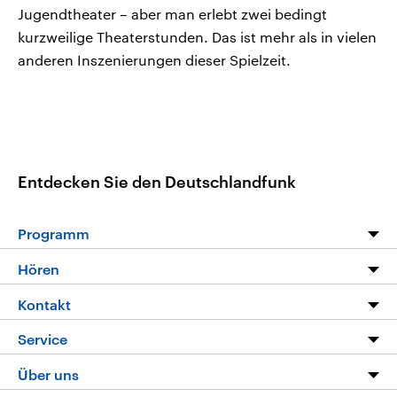
Jugendtheater – aber man erlebt zwei bedingt
kurzweilige Theaterstunden. Das ist mehr als in vielen
anderen Inszenierungen dieser Spielzeit.
Entdecken Sie den Deutschlandfunk
Programm
Programm
Hören
Alle Sendungen
Livestream
Kontakt
Die Nachrichten
Audios
Hörerservice
Service
Nachrichtenleicht
Podcasts
Social Media
FAQ
Über uns
Neue Beiträge auf dlf.de
Deutschlandfunk App