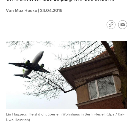
CDU, SPD und FDP regiert.-
aktuelle Weltgeschehen.
Umfragen, Prognosen,
Von Max Heeke
|
24.04.2018
Wahlprogramme, aktuelle Berichte
Sendungen
Programm
Podcasts
und Hintergründe zu den Parteien
und Kandidaten der anstehenden
Link
Wahl.
Emai
kopieren/te
Audio-Archiv
Ein Flugzeug fliegt dicht über ein Wohnhaus in Berlin-Tegel. (dpa / Kai-
Uwe Heinrich)