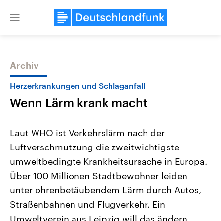
Close
menu
Archiv
Themen
Herzerkrankungen und Schlaganfall
Wenn Lärm krank macht
Laut WHO ist Verkehrslärm nach der
Luftverschmutzung die zweitwichtigste
umweltbedingte Krankheitsursache in Europa.
Landtagswahl Sachsen-Anhalt
USA
Über 100 Millionen Stadtbewohner leiden
2026
Aktuelle Beiträge, Analys
Alle Informationen
unter ohrenbetäubendem Lärm durch Autos,
Hintergründe
Sachsen-Anhalt wählt am 6.
Wirtschaftlich und militäri
Straßenbahnen und Flugverkehr. Ein
September 2026 einen neuen
gehören die Vereinigten S
Landtag. Seit 2021 wird das
den mächtigsten Ländern 
Umweltverein aus Leipzig will das ändern.
Bundesland von einer Koalition aus
mit großem Einfluss auf d