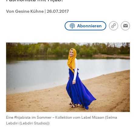
CDU, SPD und FDP regiert.-
aktuelle Weltgeschehen.
Umfragen, Prognosen,
Von Gesine Kühne
|
26.07.2017
Wahlprogramme, aktuelle Berichte
Sendungen
Programm
Podcasts
und Hintergründe zu den Parteien
und Kandidaten der anstehenden
Abonnieren
Wahl.
Link
Emai
kopieren/te
Audio-Archiv
Eine #hijabista im Sommer – Kollektion vom Label Mizaan (Selma
Lebdiri (Lebdiri Studios))