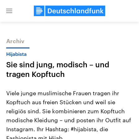
Close
menu
Archiv
Themen
Hijabista
Sie sind jung, modisch – und
tragen Kopftuch
Viele junge muslimische Frauen tragen ihr
Kopftuch aus freien Stücken und weil sie
Landtagswahl Sachsen-Anhalt
USA
religiös sind. Sie kombinieren zum Kopftuch
2026
Aktuelle Beiträge, Analys
Alle Informationen
Hintergründe
modische Kleidung – und posten ihr Outfit auf
Sachsen-Anhalt wählt am 6.
Wirtschaftlich und militäri
September 2026 einen neuen
gehören die Vereinigten S
Instagram. Ihr Hashtag: #hijabista, die
Landtag. Seit 2021 wird das
den mächtigsten Ländern 
Fashionista mit Hijab.
Bundesland von einer Koalition aus
mit großem Einfluss auf d