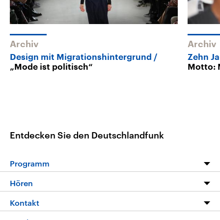
Archiv
Archiv
Design mit Migrationshintergrund
Zehn Ja
„Mode ist politisch“
Motto: 
Entdecken Sie den Deutschlandfunk
Programm
Programm
Hören
Alle Sendungen
Livestream
Kontakt
Die Nachrichten
Audios
Hörerservice