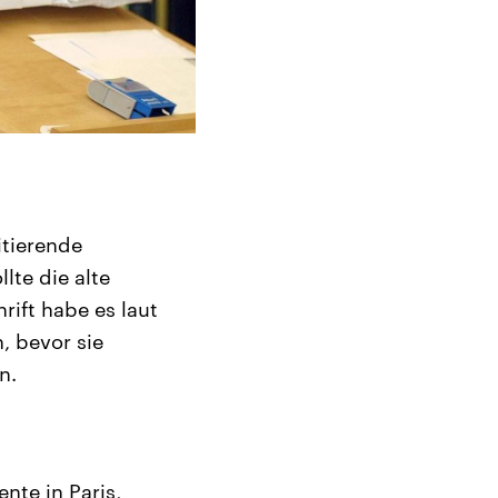
itierende
lte die alte
ift habe es laut
, bevor sie
n.
nte in Paris,