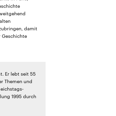
eschichte
h weitgehend
alten
zubringen, damit
r Geschichte
. Er lebt seit 55
iner Themen und
eichstags-
llung 1995 durch