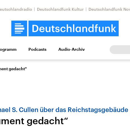
eutschlandradio
Deutschlandfunk Kultur
Deutschlandfunk No
rogramm
Podcasts
Audio-Archiv
Wirtschaft
Wissen
Kultur
Europa
Gesellschaf
ent gedacht"
hael S. Cullen über das Reichstagsgebäude
ument gedacht“
Nahostkonflikt
Iran
le Beiträge,
Aktuelle Lage und
Aktuelle Lage und