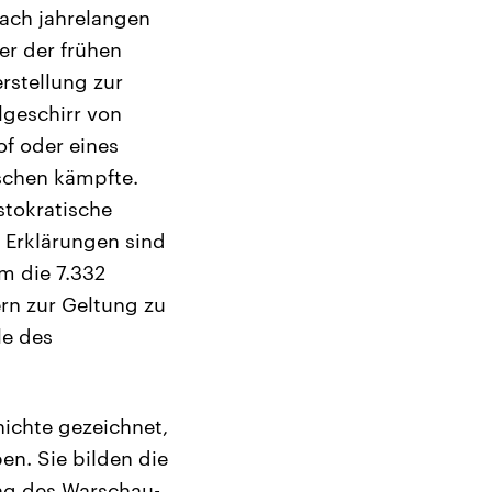
ach jahrelangen
r der frühen
rstellung zur
lgeschirr von
f oder eines
schen kämpfte.
tokratische
 Erklärungen sind
m die 7.332
rn zur Geltung zu
le des
hichte gezeichnet,
en. Sie bilden die
ng des Warschau-