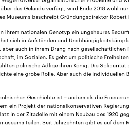
r über das Gelände verfügt, wird Ende 2018 wohl nu
des Museums beschreibt Gründungsdirektor Robert K
in ihrem nationalen Genotyp ein ungeheures Bedürfn
s hat sich in Aufständen und Unabhängigkeitskämpf
 aber auch in ihrem Drang nach gesellschaftlichen 
tschaft, im Sozialen. Es geht um politische Freiheite
hlten polnische Adlige ihren König. Die Solidarität s
chte eine große Rolle. Aber auch die individuellen
lnischen Geschichte ist – anders als die Erneueru
em ein Projekt der nationalkonservativen Regierun
Platz in der Zitadelle mit einem Neubau des 1920 g
useums teilen. Seit Jahrzehnten gibt es auf dem M