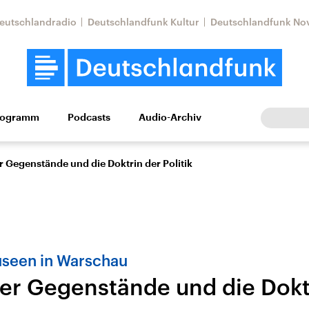
eutschlandradio
Deutschlandfunk Kultur
Deutschlandfunk No
rogramm
Podcasts
Audio-Archiv
Wirtschaft
Wissen
Kultur
Europa
Gesellschaf
r Gegenstände und die Doktrin der Politik
useen in Warschau
der Gegenstände und die Dokt
Nahostkonflikt
Iran
le Beiträge,
Aktuelle Lage und
Aktuelle Lage und