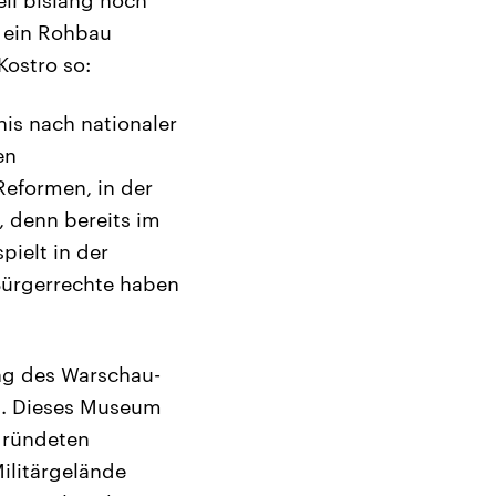
r ein Rohbau
ostro so:
is nach nationaler
en
Reformen, in der
n, denn bereits im
pielt in der
 Bürgerrechte haben
ng des Warschau-
g. Dieses Museum
egründeten
ilitärgelände