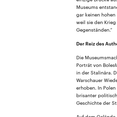
Museums entstand
gar keinen hohen 
weil sie den Krie
Gegenständen.“
Der Reiz des Aut
Die Museumsmache
Porträt von Boles
in der Stalinära. 
Warschauer Wiede
erhoben. In Polen
brisanter politisc
Geschichte der St
Auf dem Gelände d