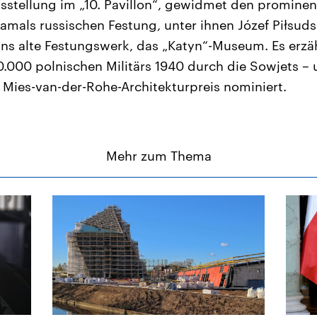
stellung im „10. Pavillon“, gewidmet den prominen
mals russischen Festung, unter ihnen Józef Piłsuds
t ins alte Festungswerk, das „Katyn“-Museum. Es erzä
000 polnischen Militärs 1940 durch die Sowjets – 
Mies-van-der-Rohe-Architekturpreis nominiert.
Mehr zum Thema