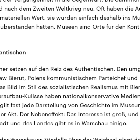
 nach dem Zweiten Weltkrieg neu. Oft haben die A
materiellen Wert, sie wurden einfach deshalb ins 
g überstanden hatten. Museen sind Orte für den Kont
hentischen
r setzen auf den Reiz des Authentischen. Den umg
ław Bierut, Polens kommunistischem Parteichef und
Das Bild im Stil des sozialistischen Realismus mit Bie
raufbau-Kulisse haben nationalkonservative Medie
 gilt fast jede Darstellung von Geschichte im Museum
her Akt. Der Nebeneffekt: Das Interesse ist groß, und 
adt und des Landes gibt es in Warschau einige.
er Warschauer Zitadelle über der Weichsel plant de