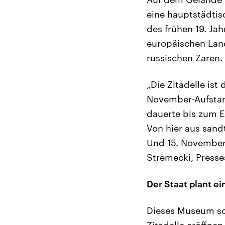
eine hauptstädtis
des frühen 19. Ja
europäischen Lan
russischen Zaren.
„Die Zitadelle is
November-Aufstand
dauerte bis zum En
Von hier aus sand
Und 15. November 1
Stremecki, Press
Der Staat plant e
Dieses Museum sol
Zitadelle eröffne