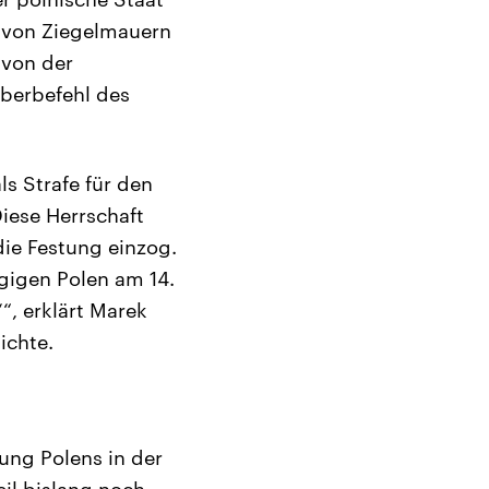
t von Ziegelmauern
 von der
berbefehl des
s Strafe für den
iese Herrschaft
die Festung einzog.
ngigen Polen am 14.
“, erklärt Marek
ichte.
ung Polens in der
il bislang noch