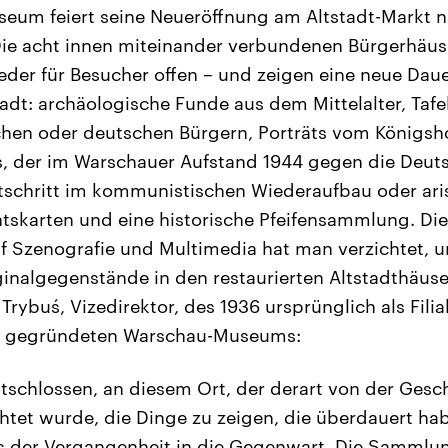
eum feiert seine Neueröffnung am Altstadt-Markt n
ie acht innen miteinander verbundenen Bürgerhäuse
eder für Besucher offen – und zeigen eine neue Daue
adt: archäologische Funde aus dem Mittelalter, Tafe
chen oder deutschen Bürgern, Porträts vom Königsho
s, der im Warschauer Aufstand 1944 gegen die Deut
schritt im kommunistischen Wiederaufbau oder aris
htskarten und eine historische Pfeifensammlung. Die
uf Szenografie und Multimedia hat man verzichtet, u
ginalgegenstände in den restaurierten Altstadthäuse
Trybuś, Vizedirektor, des 1936 ursprünglich als Filia
 gegründeten Warschau-Museums:
tschlossen, an diesem Ort, der derart von der Gesc
chtet wurde, die Dinge zu zeigen, die überdauert hab
us der Vergangenheit in die Gegenwart. Die Sammlu