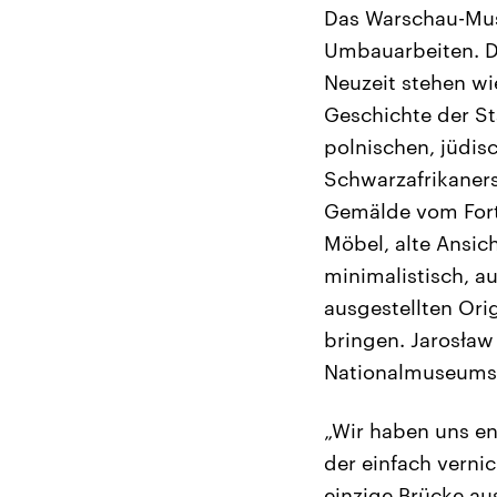
Das Warschau-Mus
Umbauarbeiten. D
Neuzeit stehen wi
Geschichte der St
polnischen, jüdis
Schwarzafrikaner
Gemälde vom Fort
Möbel, alte Ansic
minimalistisch, a
ausgestellten Ori
bringen. Jarosław 
Nationalmuseums
„Wir haben uns en
der einfach verni
einzige Brücke a