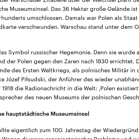
che Museumsinsel. Das 36 Hektar große Gelände is
hrhunderts umschlossen. Damals war Polen als Staat
dkarte verschwunden. Warschau stand unter dem O
t das Symbol russischer Hegemonie. Denn sie wurde al
 der Polen gegen den Zaren nach 1830 errichtet. D
de des Ersten Weltkriegs, als polnisches Militär in 
te Józef Piłsudski, der Anführer des wieder unabhä
918 die Radionachricht in die Welt: ‚Polen existiert‘
esprecher des neuen Museums der polnischen Gesch
ine hauptstädtische Museumsinsel
lte eigentlich zum 100. Jahrestag der Wiedergründ
n. Wegen diverser organisatorischer Probleme und we