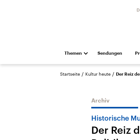
D
Themen
Sendungen
P
Die Nachrichten
Politik
/
/
Startseite
Kultur heute
Der Reiz de
Hörspiel und Feature
Musik
Archiv
Historische M
Der Reiz 
Landtagswahl Sachsen-
USA
Anhalt 2026
Aktuel