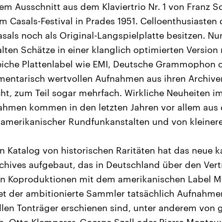
em Ausschnitt aus dem Klaviertrio Nr. 1 von Franz Sc
 Casals-Festival in Prades 1951. Celloenthusiasten 
als noch als Original-Langspielplatte besitzen. Nu
alten Schätze in einer klanglich optimierten Version
reiche Plattenlabel wie EMI, Deutsche Grammophon
entarisch wertvollen Aufnahmen aus ihren Archiven
cht, zum Teil sogar mehrfach. Wirkliche Neuheiten i
ahmen kommen in den letzten Jahren vor allem aus
amerikanischer Rundfunkanstalten und von kleiner
en Katalog von historischen Raritäten hat das neue 
rchives aufgebaut, das in Deutschland über den Vert
d in Koproduktionen mit dem amerikanischen Label M
ndet der ambitionierte Sammler tatsächlich Aufnahmen
len Tonträger erschienen sind, unter anderem von 