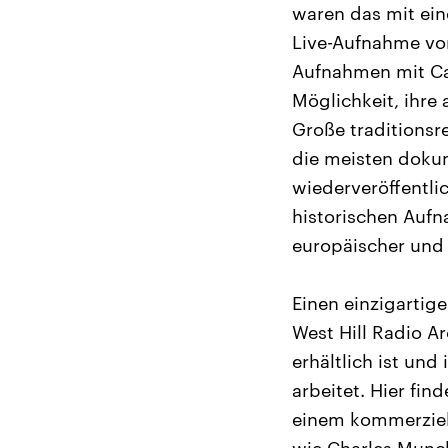
waren das mit ein
Live-Aufnahme vom
Aufnahmen mit Cas
Möglichkeit, ihre 
Große traditions
die meisten dokum
wiederveröffentli
historischen Aufn
europäischer und 
Einen einzigartig
West Hill Radio A
erhältlich ist un
arbeitet. Hier fi
einem kommerziel