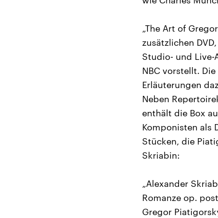
wie Charles Munch
„The Art of Grego
zusätzlichen DVD, 
Studio- und Live
NBC vorstellt. Di
Erläuterungen daz
Neben Repertoirek
enthält die Box a
Komponisten als D
Stücken, die Piat
Skriabin:
„Alexander Skriab
Romanze op. post 
Gregor Piatigorsky