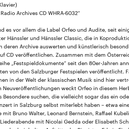
lavier)
ll Radio Archives CD WHRA-6032“
nd es vor allem die Label Orfeo und Audite, seit ein
ter Hänssler und Hänssler Classic, die in Koprodukt
 deren Archive auswerten und künstlerisch besond
 auf CD veröffentlichen. Zusammen mit dem Österre
Reihe „Festspieldokumente“ seit den 80er-Jahren a
ten von den Salzburger Festspielen veröffentlicht. Fa
n in der Welt der klassischen Musik sind hier vertr
 Neuveröffentlichungen weckt Orfeo in diesem Her
 Besondere suchen, die vielleicht sogar das ein ode
zert in Salzburg selbst miterlebt haben – etwa ein
 mit Bruno Walter, Leonard Bernstein, Raffael Kubeli
 Liederabende mit Nicolai Gedda oder Elisabeth Sc