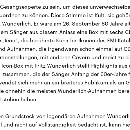
 Gesangsexperte zu sein, um dieses unverwechselb
uordnen zu können. Diese Stimme ist Kult, sie gehö
z Wunderlich. Er wäre am 26. September 80 Jahre a
em Sänger aus diesem Anlass eine Box mit sechs CD
e „Icon“, die berühmte Künstler-Ikonen des EMI-Katal
ind Aufnahmen, die irgendwann schon einmal auf CD 
menstellungen, mit anderen Covern und meist zu e
 Icon-Box mit Fritz Wunderlich stellt Highlights au
 zusammen, die der Sänger Anfang der 60er-Jahre fü
 wendet sich mehr an ein breiteres Publikum als an 
ie ohnehin die meisten Wunderlich-Aufnahmen berei
l stehen haben.
nen Grundstock von legendären Aufnahmen Wunderli
l und nicht auf Vollständigkeit bedacht ist, kann hie