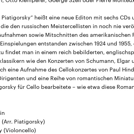
, Otto Klemperer, Goerge Szell oder Pierre Monteux
r Piatigorsky“ heißt eine neue Editon mit sechs CDs 
die den russischen Meistercellisten in noch nie verö
-Aufnahmen sowie Mitschnitten des amerikanischen
e Einspielungen entstanden zwischen 1924 und 1955, d
u findet man in einem reich bebilderten, englischs
lassikern wie den Konzerten von Schumann, Elgar 
uch eine Aufnahme des Cellokonzertes von Paul Hi
irigenten und eine Reihe von romantischen Miniatu
igorsky für Cello bearbeitete – wie etwa diese Roma
in
(Arr. Piatigorsky)
 (Violoncello)