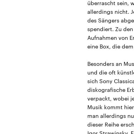
überrascht sein, 
allerdings nicht.
des Sängers abgeb
spendiert. Zu den
Aufnahmen von Emi
eine Box, die dem
Besonders an Musi
und die oft künst
sich Sony Classica
diskografische Er
verpackt, wobei j
Musik kommt hier 
man allerdings nu
dieser Reihe ersc
Igor Strawinsky, 