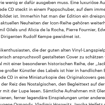
wie wenig er dafür ausgeben muss. Eine luxuriöse A
 Jede CD steckt in einem Pappschuber, auf dem imme
ildet ist. Immerhin hat man der Edition ein dreispr
 aktuellen Neuheiten der Icon-Reihe gehören weiterh
l Gilels und Alicia de la Rocha, Pierre Fournier, Ed
 Dirigenten Rudolf Kempe gewidmet ist.
kenthusiasten, die der guten alten Vinyl-Langspiel
lerisch anspruchsvoll gestalteten Cover zu schätzen
l mit einer besonderen historischen Reihe, der „Jac
be großer Künstler des Labels ist hier in handlichen
ede CD in eine Miniaturkopie des Originalcovers g
der Reiz des Nostalgischen, den Begleittext auf de
r mit der Lupe lesen. Sämtliche Aufnahmen mit Gle
hienen, ferner legendäre Einspielungen unter andere
Eugene Ormandy, Vladimir Horowitz, Jascha Heifetz 