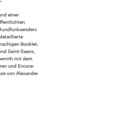
.
und einer
ffentlichten
 Rundfunksenders
etaillierte
prachigen Booklet.
und Saint-Saens,
ndemith mit dem
ren und Encore-
nze von Alexander