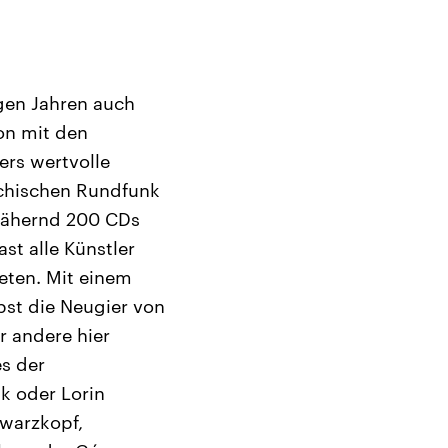
igen Jahren auch
ion mit den
ers wertvolle
ichischen Rundfunk
nnähernd 200 CDs
st alle Künstler
eten. Mit einem
bst die Neugier von
r andere hier
es der
k oder Lorin
hwarzkopf,