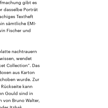
ufmachung gibt es
r dasselbe Porträt
achiges Textheft
in sämtliche EMI-
win Fischer und
platte nachtrauern
 wissen, wendet
ket Collection“. Das
 Boxen aus Karton
eschoben wurde. Zur
r Rückseite kann
nn Gould sind in
n von Bruno Walter,
oder Itzhak