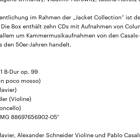
fentlichung im Rahmen der „Jacket Collection“ ist d
 Die Box enthält zehn CDs mit Aufnahmen von Colu
r allem um Kammermusikaufnahmen von den Casals-F
 den 50er-Jahren handelt.
 1 B-Dur op. 99
 un poco mosso)
lavier)
er (Violine)
oncello)
BMG 88697656902-05“
lavier, Alexander Schneider Violine und Pablo Casals