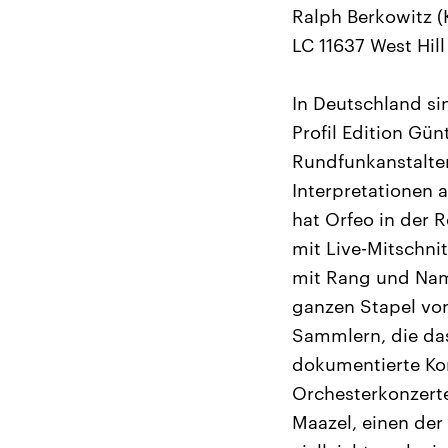
Ralph Berkowitz (K
LC 11637 West Hi
In Deutschland si
Profil Edition Gün
Rundfunkanstalten
Interpretationen
hat Orfeo in der 
mit Live-Mitschnit
mit Rang und Name
ganzen Stapel von
Sammlern, die das
dokumentierte Kon
Orchesterkonzerte
Maazel, einen der