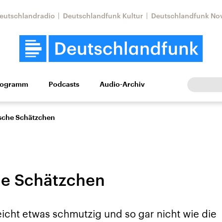
eutschlandradio
Deutschlandfunk Kultur
Deutschlandfunk No
rogramm
Podcasts
Audio-Archiv
Wirtschaft
Wissen
Kultur
Europa
Gesellschaf
ische Schätzchen
he Schätzchen
Nahostkonflikt
Iran
leicht etwas schmutzig und so gar nicht wie die
le Beiträge,
Aktuelle Lage und
Aktuelle Lage und