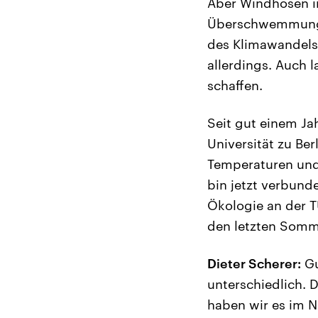
Aber Windhosen i
Überschwemmungen
des Klimawandels 
allerdings. Auch 
schaffen.
Seit gut einem Ja
Universität zu Ber
Temperaturen und 
bin jetzt verbund
Ökologie an der TU
den letzten Somm
Dieter Scherer:
Gu
unterschiedlich. D
haben wir es im 