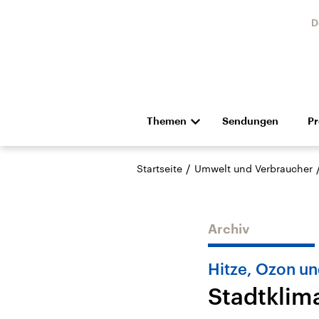
D
Themen
Sendungen
P
Die Nachrichten
Politik
/
Startseite
Umwelt und Verbraucher
Hörspiel und Feature
Musik
Archiv
Hitze, Ozon un
Stadtklim
Landtagswahl Sachsen-
USA
Anhalt 2026
Aktuel