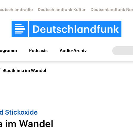
eutschlandradio
Deutschlandfunk Kultur
Deutschlandfunk No
rogramm
Podcasts
Audio-Archiv
Wirtschaft
Wissen
Kultur
Europa
Gesellschaf
/
Stadtklima im Wandel
d Stickoxide
a im Wandel
Nahostkonflikt
Iran
le Beiträge,
Aktuelle Lage und
Aktuelle Lage und