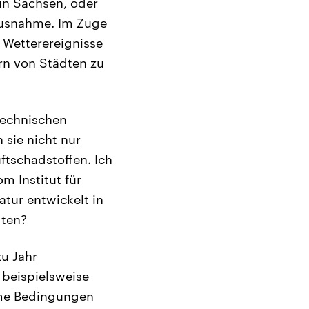
in Sachsen, oder
Ausnahme. Im Zuge
 Wetterereignisse
rn von Städten zu
Technischen
 sie nicht nur
tschadstoffen. Ich
m Institut für
atur entwickelt in
dten?
zu Jahr
r beispielsweise
rme Bedingungen