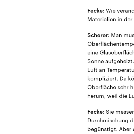
Fecke:
Wie veränd
Materialien in de
Scherer:
Man muss
Oberflächentemper
eine Glasoberfläch
Sonne aufgeheizt.
Luft an Temperat
kompliziert. Da k
Oberfläche sehr h
herum, weil die L
Fecke:
Sie messen
Durchmischung der
begünstigt. Aber d