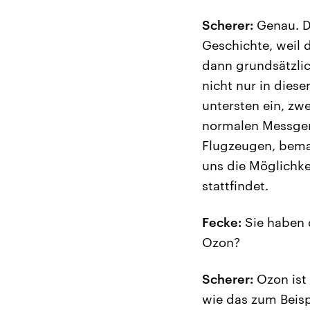
Scherer:
Genau. Da
Geschichte, weil 
dann grundsätzlich
nicht nur in dies
untersten ein, z
normalen Messgerä
Flugzeugen, bema
uns die Möglichke
stattfindet.
Fecke:
Sie haben 
Ozon?
Scherer:
Ozon ist 
wie das zum Beispi