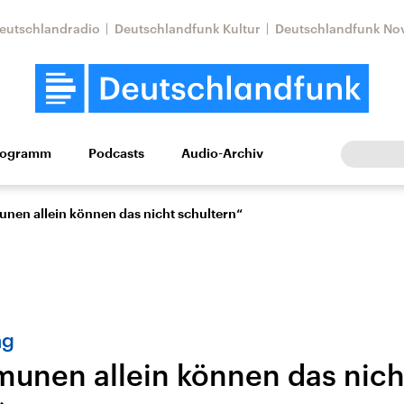
eutschlandradio
Deutschlandfunk Kultur
Deutschlandfunk No
rogramm
Podcasts
Audio-Archiv
Wirtschaft
Wissen
Kultur
Europa
Gesellschaf
nen allein können das nicht schultern“
ng
unen allein können das nich
Nahostkonflikt
Iran
le Beiträge,
Aktuelle Lage und
Aktuelle Lage und