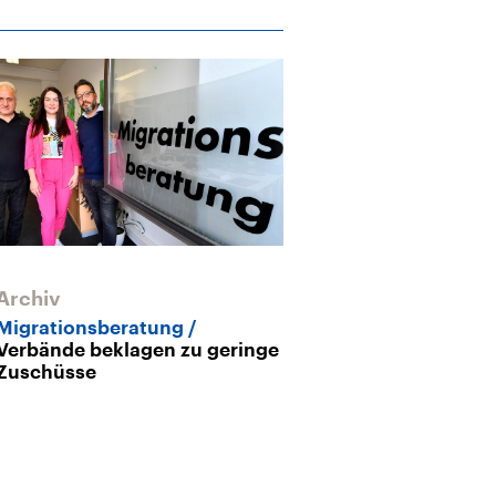
Archiv
Archiv
Migrationsberatung
Monheim am 
Verbände beklagen zu geringe
Stadt lebt übe
Zuschüsse
Verhältnisse