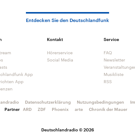
Entdecken Sie den Deutschlandfunk
n
Kontakt
Service
tream
Hörerservice
FAQ
os
Social Media
Newsletter
asts
Veranstaltunge
schlandfunk App
Musikliste
richten App
RSS
uenzen
landradio
Datenschutzerklärung
Nutzungsbedingungen
I
Partner
ARD
ZDF
Phoenix
arte
Chronik der Mauer
Deutschlandradio © 2026