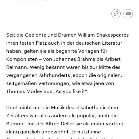
CDU, SPD und FDP regiert.-
aktuelle Weltgeschehen.
Umfragen, Prognosen,
Wahlprogramme, aktuelle Berichte
Link
Emai
Sendungen
Programm
Podcasts
und Hintergründe zu den Parteien
kopieren/te
und Kandidaten der anstehenden
Wahl.
Seit die Gedichte und Dramen William Shakespeares
Audio-Archiv
ihren festen Platz auch in der deutschen Literatur
haben, gelten sie als begehrte Vorlagen für
Komponisten – von Johannes Brahms bis Aribert
Reimann. Wenig bekannt waren bis zur Mitte des
vergangenen Jahrhunderts jedoch die originalen,
zeitgemäßen Vertonungen, wie etwa jene von
Thomas Morley aus „As you like it“.
Doch nicht nur die Musik des elisabethanischen
Zeitalters war alles andere als populär, auch die
Stimme, mit der Alfred Deller sie als erster vortrug,
klang gänzlich ungewohnt. Er nutzt eine