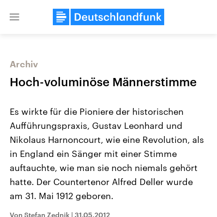
Close
menu
Archiv
Themen
Hoch-voluminöse Männerstimme
Es wirkte für die Pioniere der historischen
Aufführungspraxis, Gustav Leonhard und
Nikolaus Harnoncourt, wie eine Revolution, als
in England ein Sänger mit einer Stimme
auftauchte, wie man sie noch niemals gehört
Landtagswahl Sachsen-Anhalt
USA
2026
Aktuelle Beiträge, Analys
hatte. Der Countertenor Alfred Deller wurde
Alle Informationen
Hintergründe
Sachsen-Anhalt wählt am 6.
Wirtschaftlich und militäri
am 31. Mai 1912 geboren.
September 2026 einen neuen
gehören die Vereinigten S
Landtag. Seit 2021 wird das
den mächtigsten Ländern 
Von Stefan Zednik
|
31.05.2012
Bundesland von einer Koalition aus
mit großem Einfluss auf d