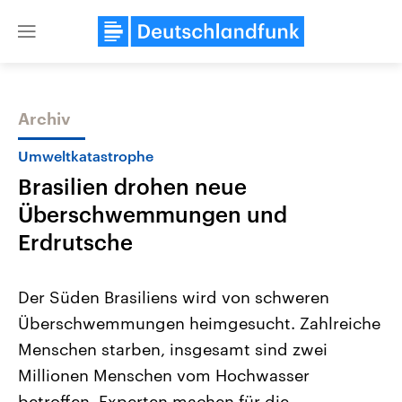
Close
menu
Archiv
Themen
Umweltkatastrophe
Brasilien drohen neue
Überschwemmungen und
Erdrutsche
Der Süden Brasiliens wird von schweren
Landtagswahl Sachsen-Anhalt
USA
Überschwemmungen heimgesucht. Zahlreiche
2026
Aktuelle Beiträge, Analys
Alle Informationen
Hintergründe
Menschen starben, insgesamt sind zwei
Sachsen-Anhalt wählt am 6.
Wirtschaftlich und militäri
September 2026 einen neuen
gehören die Vereinigten S
Millionen Menschen vom Hochwasser
Landtag. Seit 2021 wird das
den mächtigsten Ländern 
Bundesland von einer Koalition aus
betroffen. Experten machen für die
mit großem Einfluss auf d