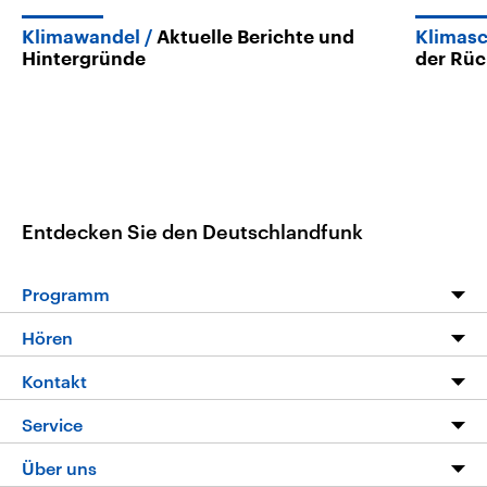
Klimawandel
Aktuelle Berichte und
Klimasc
Hintergründe
der Rü
Entdecken Sie den Deutschlandfunk
Programm
Programm
Hören
Alle Sendungen
Livestream
Kontakt
Die Nachrichten
Audios
Hörerservice
Service
Nachrichtenleicht
Podcasts
Social Media
FAQ
Über uns
Neue Beiträge auf dlf.de
Deutschlandfunk App