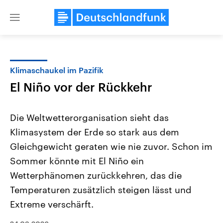
Close
menu
Klimaschaukel im Pazifik
Themen
El Niño vor der Rückkehr
Die Weltwetterorganisation sieht das
Klimasystem der Erde so stark aus dem
Gleichgewicht geraten wie nie zuvor. Schon im
Sommer könnte mit El Niño ein
Wetterphänomen zurückkehren, das die
Landtagswahl Sachsen-Anhalt
USA
2026
Aktuelle Beiträge, Analys
Temperaturen zusätzlich steigen lässt und
Alle Informationen
Hintergründe
Sachsen-Anhalt wählt am 6.
Wirtschaftlich und militäri
Extreme verschärft.
September 2026 einen neuen
gehören die Vereinigten S
Landtag. Seit 2021 wird das
den mächtigsten Ländern 
Bundesland von einer Koalition aus
mit großem Einfluss auf d