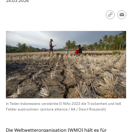
24.03.2026
CDU, SPD und FDP regiert.-
aktuelle Weltgeschehen.
Umfragen, Prognosen,
Wahlprogramme, aktuelle Berichte
Link
Sendungen
Programm
Podcasts
Emai
und Hintergründe zu den Parteien
kopieren/te
und Kandidaten der anstehenden
Wahl.
Audio-Archiv
In Teilen Indonesiens verstärkte El Niño 2023 die Trockenheit und ließ
Felder austrocknen. (picture alliance / AA / Dasril Roszandi)
Die Weltwetterorganisation (WMO) hält es für