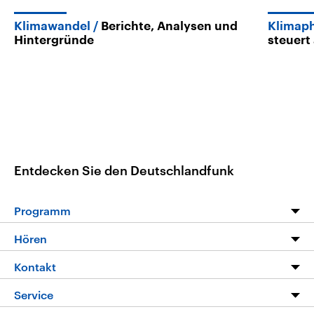
Klimawandel
Berichte, Analysen und
Klimaph
Hintergründe
steuert
Entdecken Sie den Deutschlandfunk
Programm
Programm
Hören
Alle Sendungen
Livestream
Kontakt
Die Nachrichten
Audios
Hörerservice
Service
Nachrichtenleicht
Podcasts
Social Media