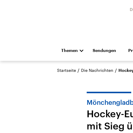
D
Themen
Sendungen
P
Die Nachrichten
Politik
/
/
Startseite
Die Nachrichten
Hockey
Hörspiel und Feature
Musik
Mönchenglad
Hockey-Eu
mit Sieg 
Landtagswahl Sachsen-
USA
Anhalt 2026
Aktuel