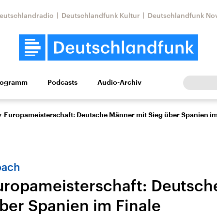
eutschlandradio
Deutschlandfunk Kultur
Deutschlandfunk No
rogramm
Podcasts
Audio-Archiv
Wirtschaft
Wissen
Kultur
Europa
Gesellschaf
-Europameisterschaft: Deutsche Männer mit Sieg über Spanien im
bach
ropameisterschaft: Deutsch
über Spanien im Finale
Nahostkonflikt
Iran
le Beiträge,
Aktuelle Lage und
Aktuelle Lage und