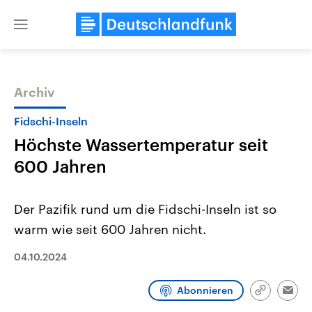
Close
menu
Archiv
Themen
Fidschi-Inseln
Höchste Wassertemperatur seit
600 Jahren
Der Pazifik rund um die Fidschi-Inseln ist so
warm wie seit 600 Jahren nicht.
Landtagswahl Sachsen-Anhalt
USA
2026
Aktuelle Beiträge, Analys
04.10.2024
Alle Informationen
Hintergründe
Sachsen-Anhalt wählt am 6.
Wirtschaftlich und militäri
September 2026 einen neuen
gehören die Vereinigten S
Abonnieren
Link
Emai
Landtag. Seit 2021 wird das
den mächtigsten Ländern 
kopieren/te
Bundesland von einer Koalition aus
mit großem Einfluss auf d