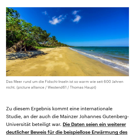
CDU, SPD und FDP regiert.-
aktuelle Weltgeschehen.
Umfragen, Prognosen,
Wahlprogramme, aktuelle Berichte
Sendungen
Programm
Podcasts
und Hintergründe zu den Parteien
und Kandidaten der anstehenden
Wahl.
Audio-Archiv
Das Meer rund um die Fidschi-Inseln ist so warm wie seit 600 Jahren
nicht. (picture alliance / Westend61 / Thomas Haupt)
Zu diesem Ergebnis kommt eine internationale
Studie, an der auch die Mainzer Johannes Gutenberg-
Universität beteiligt war.
Die Daten seien ein weiterer
deutlicher Beweis für die beispiellose Erwärmung des