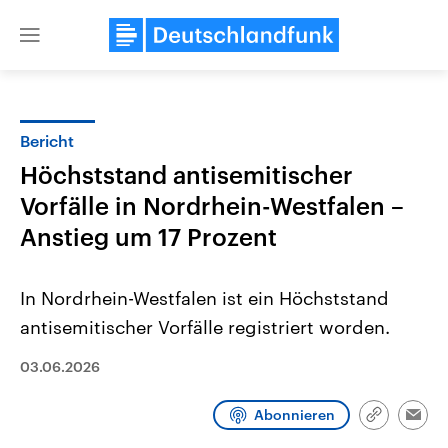
Close
menu
Bericht
Themen
Höchststand antisemitischer
Vorfälle in Nordrhein-Westfalen –
Anstieg um 17 Prozent
In Nordrhein-Westfalen ist ein Höchststand
antisemitischer Vorfälle registriert worden.
Landtagswahl Sachsen-Anhalt
USA
2026
03.06.2026
Aktuelle Beiträge, Analys
Alle Informationen
Hintergründe
Sachsen-Anhalt wählt am 6.
Wirtschaftlich und militäri
September 2026 einen neuen
gehören die Vereinigten S
Abonnieren
Link
Emai
Landtag. Seit 2021 wird das
den mächtigsten Ländern 
kopieren/te
Bundesland von einer Koalition aus
mit großem Einfluss auf d