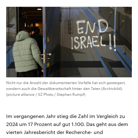
CDU, SPD und FDP regiert.-
aktuelle Weltgeschehen.
Umfragen, Prognosen,
Wahlprogramme, aktuelle Berichte
Sendungen
Programm
Podcasts
und Hintergründe zu den Parteien
und Kandidaten der anstehenden
Wahl.
Audio-Archiv
Nicht nur die Anzahl der dokumentierten Vorfälle hat sich gesteigert,
sondern auch die Gewaltbereitschaft hinter den Taten (Archivbild).
(picture alliance / SZ Photo / Stephan Rumpf)
Im vergangenen Jahr stieg die Zahl im Vergleich zu
2024 um 17 Prozent auf gut 1.100. Das geht aus dem
vierten Jahresbericht der Recherche- und