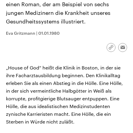
einen Roman, der am Beispiel von sechs
CDU, SPD und FDP regiert.-
aktuelle Weltgeschehen.
Umfragen, Prognosen,
jungen Medizinern die Krankheit unseres
Wahlprogramme, aktuelle Berichte
Sendungen
Programm
Podcasts
und Hintergründe zu den Parteien
Gesundheitssystems illustriert.
und Kandidaten der anstehenden
Wahl.
Audio-Archiv
Eva Gritzmann
|
01.01.1980
Link
Emai
kopieren/te
„House of God“ heißt die Klinik in Boston, in der sie
ihre Facharztausbildung beginnen. Den Klinikalltag
erleben Sie als einen Abstieg in die Hölle. Eine Hölle,
in der sich vermeintliche Halbgötter in Weiß als
korrupte, profitgierige Blutsauger entpuppen. Eine
Hölle, die aus idealistischen Medizinstudenten
zynische Karrieristen macht. Eine Hölle, die ein
Sterben in Würde nicht zuläßt.