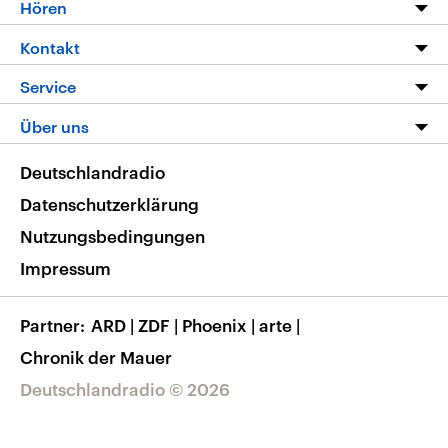
Programm
Hören
Alle Sendungen
Livestream
Kontakt
Die Nachrichten
Audios
Hörerservice
Service
Nachrichtenleicht
Podcasts
Social Media
FAQ
Über uns
Neue Beiträge auf dlf.de
Deutschlandfunk App
Newsletter
Deutschlandradio
Themen-Schwerpunkte
Nachrichten App
Deutschlandradio
Veranstaltungen
Presse
Frequenzen
Datenschutzerklärung
Musikliste
Ausbildung und Karriere
Nutzungsbedingungen
RSS
Transparenz
Impressum
Korrekturen
Barrierefreiheit
Partner
ARD
|
ZDF
|
Phoenix
|
arte
|
Chronik der Mauer
Deutschlandradio © 2026