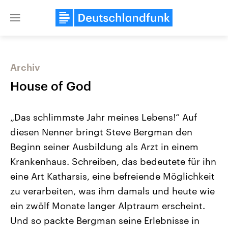
Close
menu
Archiv
Themen
House of God
„Das schlimmste Jahr meines Lebens!“ Auf
diesen Nenner bringt Steve Bergman den
Beginn seiner Ausbildung als Arzt in einem
Krankenhaus. Schreiben, das bedeutete für ihn
eine Art Katharsis, eine befreiende Möglichkeit
Landtagswahl Sachsen-Anhalt
USA
2026
Aktuelle Beiträge, Analys
zu verarbeiten, was ihm damals und heute wie
Alle Informationen
Hintergründe
Sachsen-Anhalt wählt am 6.
Wirtschaftlich und militäri
ein zwölf Monate langer Alptraum erscheint.
September 2026 einen neuen
gehören die Vereinigten S
Landtag. Seit 2021 wird das
den mächtigsten Ländern 
Und so packte Bergman seine Erlebnisse in
Bundesland von einer Koalition aus
mit großem Einfluss auf d