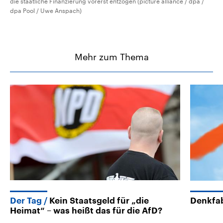
die staatliche Finanzierung vorerst entzogen (picture alliance / dpa /
dpa Pool / Uwe Anspach)
Mehr zum Thema
Der Tag
Kein Staatsgeld für „die
Denkfab
Heimat“ – was heißt das für die AfD?