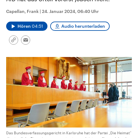
CDU, SPD und FDP regiert.-
aktuelle Weltgeschehen.
Umfragen, Prognosen,
Capellan, Frank
|
24. Januar 2024, 06:40 Uhr
Wahlprogramme, aktuelle Berichte
Sendungen
Programm
Podcasts
und Hintergründe zu den Parteien
und Kandidaten der anstehenden
Hören
04:51
Audio herunterladen
Wahl.
Audio-Archiv
Link
Email
kopieren/teilen
Das Bundesverfassungsgericht in Karlsruhe hat der Partei „Die Heimat“