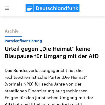
Close
menu
Archiv
Themen
Parteienfinanzierung
Urteil gegen „Die Heimat“ keine
Blaupause für Umgang mit der AfD
Das Bundesverfassungsgericht hat die
rechtsextremistische Partei „Die Heimat“
Landtagswahl Sachsen-Anhalt
USA
(vormals NPD) für sechs Jahre von der
2026
Aktuelle Beiträge, Analys
Alle Informationen
Hintergründe
staatlichen Finanzierung ausgeschlossen.
Sachsen-Anhalt wählt am 6.
Wirtschaftlich und militäri
September 2026 einen neuen
gehören die Vereinigten S
Folgen für den juristischen Umgang mit der
Landtag. Seit 2021 wird das
den mächtigsten Ländern 
AfD hat das Urteil vorerst jedoch nicht.
Bundesland von einer Koalition aus
mit großem Einfluss auf d