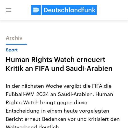
Close
menu
Archiv
Themen
Sport
Human Rights Watch erneuert
Kritik an FIFA und Saudi-Arabien
In der nächsten Woche vergibt die FIFA die
Fußball-WM 2034 an Saudi-Arabien. Human
Landtagswahl Sachsen-Anhalt
USA
Rights Watch bringt gegen diese
2026
Aktuelle Beiträge, Analys
Alle Informationen
Hintergründe
Entscheidung in einem heute vorgelegten
Sachsen-Anhalt wählt am 6.
Wirtschaftlich und militäri
September 2026 einen neuen
gehören die Vereinigten S
Bericht erneut Bedenken vor und kritisiert den
Landtag. Seit 2021 wird das
den mächtigsten Ländern 
Weltverband deutlich.
Bundesland von einer Koalition aus
mit großem Einfluss auf d