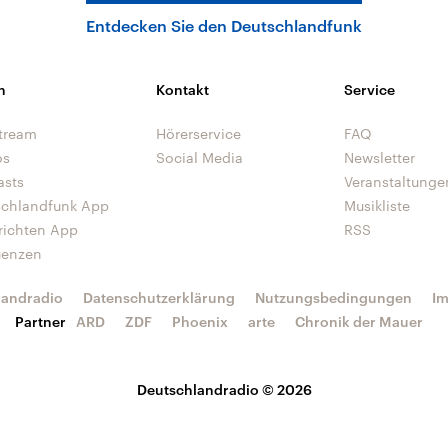
Entdecken Sie den Deutschlandfunk
n
Kontakt
Service
tream
Hörerservice
FAQ
os
Social Media
Newsletter
asts
Veranstaltunge
schlandfunk App
Musikliste
richten App
RSS
uenzen
landradio
Datenschutzerklärung
Nutzungsbedingungen
I
Partner
ARD
ZDF
Phoenix
arte
Chronik der Mauer
Deutschlandradio © 2026