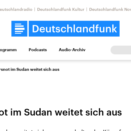
eutschlandradio
Deutschlandfunk Kultur
Deutschlandfunk No
rogramm
Podcasts
Audio-Archiv
Wirtschaft
Wissen
Kultur
Europa
Gesellschaf
snot im Sudan weitet sich aus
t im Sudan weitet sich aus
Nahostkonflikt
Iran
le Beiträge,
Aktuelle Lage und
Aktuelle Lage und