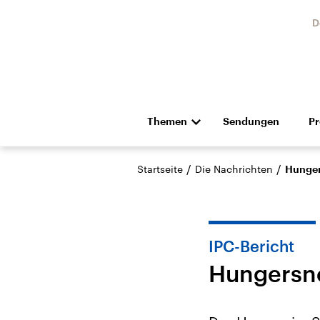
D
Themen
Sendungen
P
Die Nachrichten
Politik
/
/
Startseite
Die Nachrichten
Hunger
Hörspiel und Feature
Musik
IPC-Bericht
Hungersno
Landtagswahl Sachsen-
USA
Anhalt 2026
Aktuel