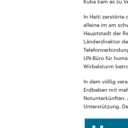
Kuba kam es zu V
In Haiti zerstört
alleine im am sc
Hauptstadt der Re
Länderdirektor der
Telefonverbindun
UN-Büro für human
Wirbelsturm betro
In dem völlig ver
Erdbeben mit meh
Notunterkünften. 
Unterstützung. De