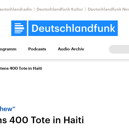
eutschlandradio
Deutschlandfunk Kultur
Deutschlandfunk No
rogramm
Podcasts
Audio-Archiv
Wirtschaft
Wissen
Kultur
Europa
Gesellschaf
ens 400 Tote in Haiti
thew“
s 400 Tote in Haiti
Nahostkonflikt
Iran
le Beiträge,
Aktuelle Lage und
Aktuelle Lage und