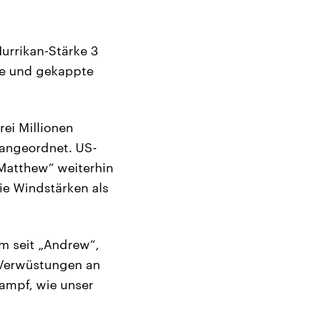
urrikan-Stärke 3
me und gekappte
ei Millionen
 angeordnet. US-
Matthew“ weiterhin
die Windstärken als
m seit „Andrew“,
e Verwüstungen an
ampf, wie unser