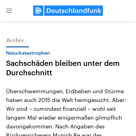
Close
menu
Archiv
Themen
Naturkatastrophen
Sachschäden bleiben unter dem
Durchschnitt
Überschwemmungen, Erdbeben und Stürme
haben auch 2015 die Welt heimgesucht. Aber:
USA
Nahostkonflikt
Wir sind – zumindest finanziell – wohl seit
Aktuelle Beiträge, Analysen und
Aktuelle Lage und Hinter
Der Überfall der palästine
Hintergründe
langem Mal wieder einigermaßen glimpflich
Wirtschaftlich und militärisch
Terrororganisation Hamas
gehören die Vereinigten Staaten zu
Oktober 2023 auf Israel ha
davongekommen. Nach Angaben des
den mächtigsten Ländern der Erde,
Region wieder die Gewalt 
Rückversicherers Munich Re war der
mit großem Einfluss auf das
Israel möchte die Hamas z