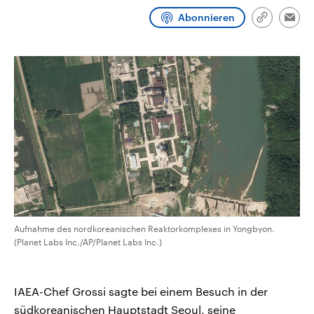
CDU, SPD und FDP regiert.-
aktuelle Weltgeschehen.
Abonnieren
Umfragen, Prognosen,
Link
Emai
Wahlprogramme, aktuelle Berichte
kopieren/te
Sendungen
Programm
Podcasts
und Hintergründe zu den Parteien
und Kandidaten der anstehenden
Wahl.
Audio-Archiv
Aufnahme des nordkoreanischen Reaktorkomplexes in Yongbyon.
(Planet Labs Inc./AP/Planet Labs Inc.)
IAEA-Chef Grossi sagte bei einem Besuch in der
südkoreanischen Hauptstadt Seoul, seine