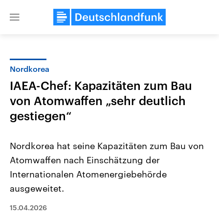
Close
menu
Nordkorea
Themen
IAEA-Chef: Kapazitäten zum Bau
von Atomwaffen „sehr deutlich
gestiegen“
Nordkorea hat seine Kapazitäten zum Bau von
Atomwaffen nach Einschätzung der
Landtagswahl Sachsen-Anhalt
USA
Internationalen Atomenergiebehörde
2026
Aktuelle Beiträge, Analys
Alle Informationen
ausgeweitet.
Hintergründe
Sachsen-Anhalt wählt am 6.
Wirtschaftlich und militäri
September 2026 einen neuen
gehören die Vereinigten S
15.04.2026
Landtag. Seit 2021 wird das
den mächtigsten Ländern 
Bundesland von einer Koalition aus
mit großem Einfluss auf d