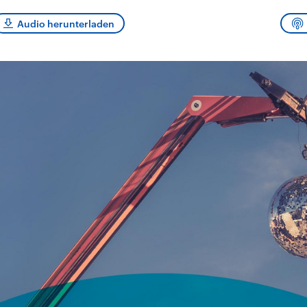
sen und
Hintergründe
Hintergründe
Der Überfall der
Der Iran – seit der
rgründe
Audio herunterladen
haftlich und
palästinensischen
Islamischen Revolu
risch gehören die
Terrororganisation
1979 auch Islamisc
igten Staaten zu
Hamas im Oktober 2023
Republik Iran – ist e
ächtigsten
auf Israel hat in der
von einem
n der Erde, mit
Region wieder die
Religionsführer auto
 Einfluss auf das
Gewalt entfacht. Israel
regierter Staat im 
le Weltgeschehen.
möchte die Hamas
Osten. Eine Feindsc
zerstören. Diese wird wie
zu Israel und zu de
die Hisbollah im Libanon
ist fest in der
vom Iran unterstützt.
Staatsideologie
verankert.