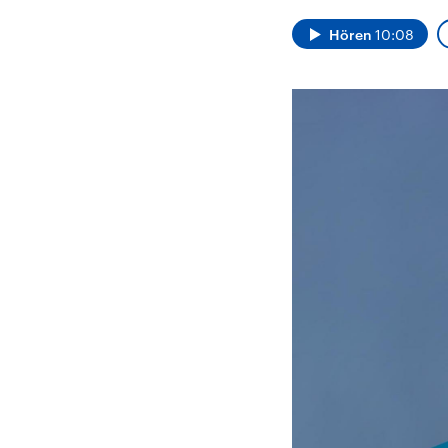
Alle Informationen
Analy
Sachsen-Anhalt wählt
Hinte
Hören
10:08
am 6. September 2026
Wirtsc
einen neuen Landtag.
militä
Seit 2021 wird das
Verein
Bundesland von einer
den m
Koalition aus CDU, SPD
Länder
und FDP regiert.-
großem
Umfragen, Prognosen,
aktuel
Wahlprogramme,
aktuelle Berichte und
Hintergründe zu den
Parteien und Kandidaten
der anstehenden Wahl.