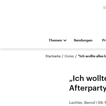
D
Themen
Sendungen
P
Die Nachrichten
Politik
/
/
Startseite
Corso
"Ich wollte alles 
Hörspiel und Feature
Musik
„Ich wollt
Afterparty
Landtagswahl Sachsen-
USA
Lechler, Bernd
|
09. 
Anhalt 2026
Aktuel