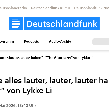
eutschlandradio
Deutschlandfunk Kultur
Deutschlandfunk No
rogramm
Podcasts
Audio-Archiv
Wirtschaft
Wissen
Kultur
Europa
Gesellschaf
lauter, lauter, lauter haben" - "The Afterparty" von Lykke Li
e alles lauter, lauter, lauter h
“ von Lykke Li
Nahostkonflikt
Iran
Mai 2026, 15:40 Uhr
le Beiträge,
Aktuelle Lage und
Aktuelle Lage und