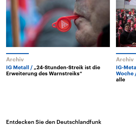
Archiv
Archiv
IG Metall
„24-Stunden-Streik ist die
IG-Meta
Erweiterung des Warnstreiks“
Woche
alle
Entdecken Sie den Deutschlandfunk