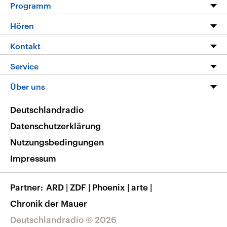
Programm
Programm
Hören
Alle Sendungen
Livestream
Kontakt
Die Nachrichten
Audios
Hörerservice
Service
Nachrichtenleicht
Podcasts
Social Media
FAQ
Über uns
Neue Beiträge auf dlf.de
Deutschlandfunk App
Newsletter
Deutschlandradio
Themen-Schwerpunkte
Nachrichten App
Deutschlandradio
Veranstaltungen
Presse
Frequenzen
Datenschutzerklärung
Musikliste
Ausbildung und Karriere
Nutzungsbedingungen
RSS
Transparenz
Impressum
Korrekturen
Barrierefreiheit
Partner
ARD
|
ZDF
|
Phoenix
|
arte
|
Chronik der Mauer
Deutschlandradio © 2026