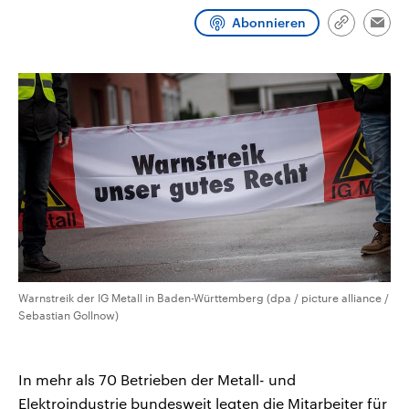
CDU, SPD und FDP regiert.-
aktuelle Weltgeschehen.
Abonnieren
Umfragen, Prognosen,
Link
Emai
Wahlprogramme, aktuelle Berichte
kopieren/te
Sendungen
Programm
Podcasts
und Hintergründe zu den Parteien
und Kandidaten der anstehenden
Wahl.
Audio-Archiv
Warnstreik der IG Metall in Baden-Württemberg (dpa / picture alliance /
Sebastian Gollnow)
In mehr als 70 Betrieben der Metall- und
Elektroindustrie bundesweit legten die Mitarbeiter für