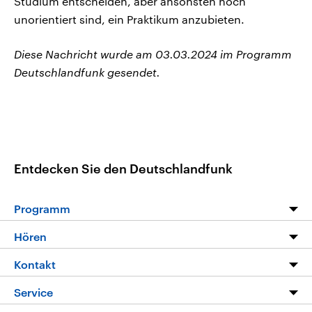
Studium entscheiden, aber ansonsten noch
unorientiert sind, ein Praktikum anzubieten.
Diese Nachricht wurde am 03.03.2024 im Programm
Deutschlandfunk gesendet.
Entdecken Sie den Deutschlandfunk
Programm
Programm
Hören
Alle Sendungen
Livestream
Kontakt
Die Nachrichten
Audios
Hörerservice
Service
Nachrichtenleicht
Podcasts
Social Media