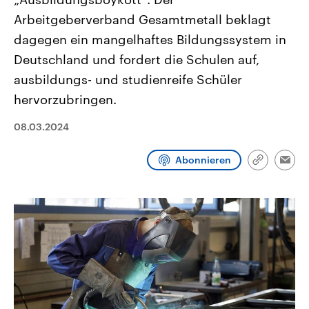
CDU, SPD und FDP regiert.-
aktuelle Weltgeschehen.
Arbeitgeberverband Gesamtmetall beklagt
Umfragen, Prognosen,
Wahlprogramme, aktuelle Berichte
dagegen ein mangelhaftes Bildungssystem in
Sendungen
Programm
Podcasts
und Hintergründe zu den Parteien
und Kandidaten der anstehenden
Deutschland und fordert die Schulen auf,
Wahl.
Audio-Archiv
ausbildungs- und studienreife Schüler
hervorzubringen.
08.03.2024
Abonnieren
Link
Emai
kopieren/te