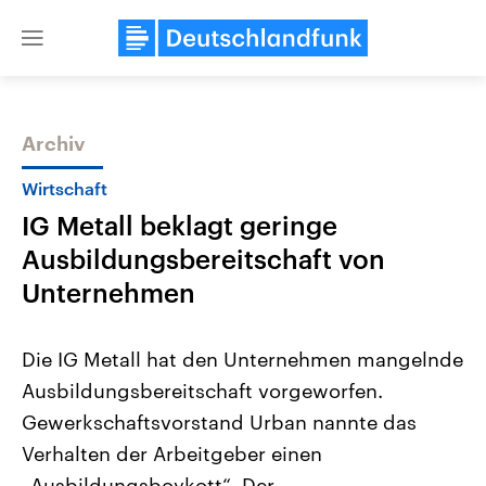
Close
menu
Archiv
Themen
Wirtschaft
IG Metall beklagt geringe
Ausbildungsbereitschaft von
Unternehmen
Die IG Metall hat den Unternehmen mangelnde
Landtagswahl Sachsen-Anhalt
USA
Ausbildungsbereitschaft vorgeworfen.
2026
Aktuelle Beiträge, Analys
Alle Informationen
Hintergründe
Gewerkschaftsvorstand Urban nannte das
Sachsen-Anhalt wählt am 6.
Wirtschaftlich und militäri
September 2026 einen neuen
gehören die Vereinigten S
Verhalten der Arbeitgeber einen
Landtag. Seit 2021 wird das
den mächtigsten Ländern 
Bundesland von einer Koalition aus
„Ausbildungsboykott“. Der
mit großem Einfluss auf d