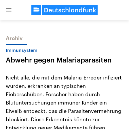
Close
menu
Archiv
Themen
Immunsystem
Abwehr gegen Malariaparasiten
Nicht alle, die mit dem Malaria-Erreger infiziert
wurden, erkranken an typischen
Fieberschüben. Forscher haben durch
Landtagswahl Sachsen-Anhalt
USA
Blutuntersuchungen immuner Kinder ein
2026
Aktuelle Beiträge, Analys
Alle Informationen
Eiweiß entdeckt, das die Parasitenvermehrung
Hintergründe
Sachsen-Anhalt wählt am 6.
Wirtschaftlich und militäri
blockiert. Diese Erkenntnis könnte zur
September 2026 einen neuen
gehören die Vereinigten S
Landtag. Seit 2021 wird das
den mächtigsten Ländern 
Entwicklung neuer Medikamente führen.
Bundesland von einer Koalition aus
mit großem Einfluss auf d