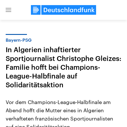
Close
menu
Bayern-PSG
Themen
In Algerien inhaftierter
Sportjournalist Christophe Gleizes:
Familie hofft bei Champions-
League-Halbfinale auf
Solidaritätsaktion
Landtagswahl Sachsen-Anhalt
USA
Vor dem Champions-League-Halbfinale am
2026
Aktuelle Beiträge, Analys
Alle Informationen
Hintergründe
Abend hofft die Mutter eines in Algerien
Sachsen-Anhalt wählt am 6.
Wirtschaftlich und militäri
September 2026 einen neuen
gehören die Vereinigten S
verhafteten französischen Sportjournalisten
Landtag. Seit 2021 wird das
den mächtigsten Ländern 
Bundesland von einer Koalition aus
auf eine Solidaritätsaktion.
mit großem Einfluss auf d