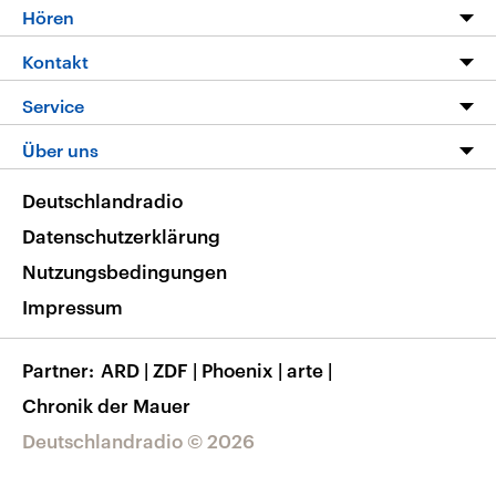
Programm
Hören
Alle Sendungen
Livestream
Kontakt
Die Nachrichten
Audios
Hörerservice
Service
Nachrichtenleicht
Podcasts
Social Media
FAQ
Über uns
Neue Beiträge auf dlf.de
Deutschlandfunk App
Newsletter
Deutschlandradio
Themen-Schwerpunkte
Nachrichten App
Deutschlandradio
Veranstaltungen
Presse
Frequenzen
Datenschutzerklärung
Musikliste
Ausbildung und Karriere
Nutzungsbedingungen
RSS
Transparenz
Impressum
Korrekturen
Barrierefreiheit
Partner
ARD
|
ZDF
|
Phoenix
|
arte
|
Chronik der Mauer
Deutschlandradio © 2026