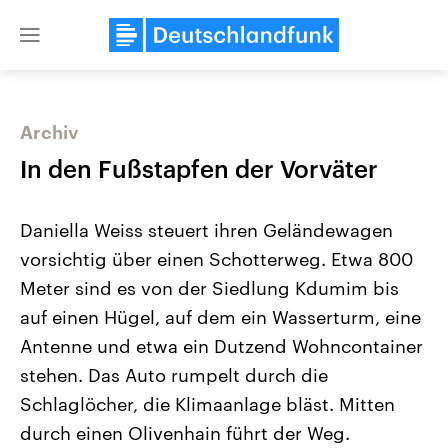
Close
menu
Archiv
Themen
In den Fußstapfen der Vorväter
Daniella Weiss steuert ihren Geländewagen
vorsichtig über einen Schotterweg. Etwa 800
Meter sind es von der Siedlung Kdumim bis
auf einen Hügel, auf dem ein Wasserturm, eine
Antenne und etwa ein Dutzend Wohncontainer
Landtagswahl Sachsen-Anhalt
USA
2026
Aktuelle Beiträge, Analys
stehen. Das Auto rumpelt durch die
Alle Informationen
Hintergründe
Sachsen-Anhalt wählt am 6.
Wirtschaftlich und militäri
Schlaglöcher, die Klimaanlage bläst. Mitten
September 2026 einen neuen
gehören die Vereinigten S
Landtag. Seit 2021 wird das
den mächtigsten Ländern 
durch einen Olivenhain führt der Weg.
Bundesland von einer Koalition aus
mit großem Einfluss auf d