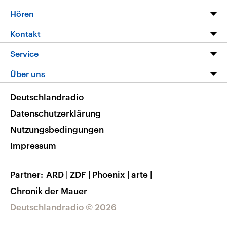
Programm
Hören
Alle Sendungen
Livestream
Kontakt
Die Nachrichten
Audios
Hörerservice
Service
Nachrichtenleicht
Podcasts
Social Media
FAQ
Über uns
Neue Beiträge auf dlf.de
Deutschlandfunk App
Newsletter
Deutschlandradio
Themen-Schwerpunkte
Nachrichten App
Deutschlandradio
Veranstaltungen
Presse
Frequenzen
Datenschutzerklärung
Musikliste
Ausbildung und Karriere
Nutzungsbedingungen
RSS
Transparenz
Impressum
Korrekturen
Barrierefreiheit
Partner
ARD
|
ZDF
|
Phoenix
|
arte
|
Chronik der Mauer
Deutschlandradio © 2026