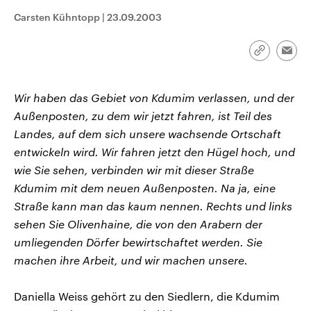
CDU, SPD und FDP regiert.-
aktuelle Weltgeschehen.
Carsten Kühntopp
|
23.09.2003
Umfragen, Prognosen,
Wahlprogramme, aktuelle Berichte
Sendungen
Programm
Podcasts
und Hintergründe zu den Parteien
und Kandidaten der anstehenden
Link
Emai
Wahl.
kopieren/te
Audio-Archiv
Wir haben das Gebiet von Kdumim verlassen, und der
Außenposten, zu dem wir jetzt fahren, ist Teil des
Landes, auf dem sich unsere wachsende Ortschaft
entwickeln wird. Wir fahren jetzt den Hügel hoch, und
wie Sie sehen, verbinden wir mit dieser Straße
Kdumim mit dem neuen Außenposten. Na ja, eine
Straße kann man das kaum nennen. Rechts und links
sehen Sie Olivenhaine, die von den Arabern der
umliegenden Dörfer bewirtschaftet werden. Sie
machen ihre Arbeit, und wir machen unsere.
Daniella Weiss gehört zu den Siedlern, die Kdumim