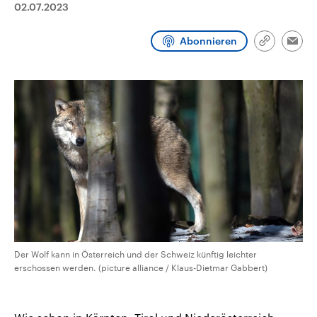
02.07.2023
CDU, SPD und FDP regiert.-
aktuelle Weltgeschehen.
Umfragen, Prognosen,
Wahlprogramme, aktuelle Berichte
Abonnieren
Sendungen
Programm
Podcasts
und Hintergründe zu den Parteien
Link
Emai
und Kandidaten der anstehenden
kopieren/te
Wahl.
Audio-Archiv
Der Wolf kann in Österreich und der Schweiz künftig leichter
erschossen werden. (picture alliance / Klaus-Dietmar Gabbert)