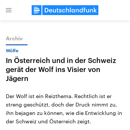
Close
menu
Archiv
Themen
Wölfe
In Österreich und in der Schweiz
gerät der Wolf ins Visier von
Jägern
Der Wolf ist ein Reizthema. Rechtlich ist er
Landtagswahl Sachsen-Anhalt
USA
streng geschützt, doch der Druck nimmt zu,
2026
Aktuelle Beiträge, Analys
Alle Informationen
Hintergründe
ihn bejagen zu können, wie die Entwicklung in
Sachsen-Anhalt wählt am 6.
Wirtschaftlich und militäri
September 2026 einen neuen
gehören die Vereinigten S
der Schweiz und Österreich zeigt.
Landtag. Seit 2021 wird das
den mächtigsten Ländern 
Bundesland von einer Koalition aus
mit großem Einfluss auf d