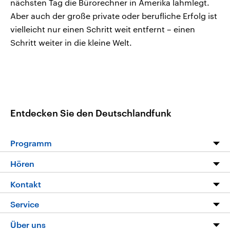
nächsten Tag die Bürorechner in Amerika lahmlegt.
Aber auch der große private oder berufliche Erfolg ist
vielleicht nur einen Schritt weit entfernt – einen
Schritt weiter in die kleine Welt.
Entdecken Sie den Deutschlandfunk
Programm
Programm
Hören
Alle Sendungen
Livestream
Kontakt
Die Nachrichten
Audios
Hörerservice
Service
Nachrichtenleicht
Podcasts
Social Media
FAQ
Über uns
Neue Beiträge auf dlf.de
Deutschlandfunk App