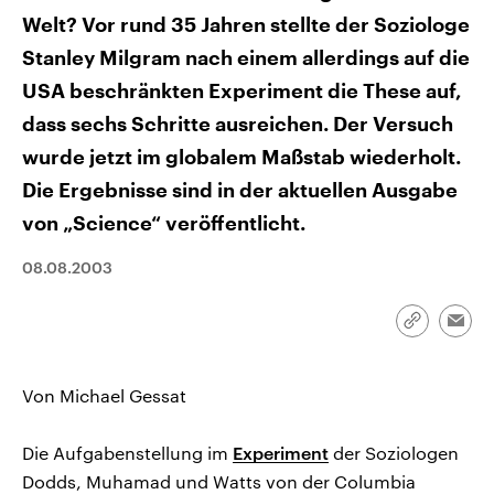
CDU, SPD und FDP regiert.-
aktuelle Weltgeschehen.
Welt? Vor rund 35 Jahren stellte der Soziologe
Umfragen, Prognosen,
Wahlprogramme, aktuelle Berichte
Stanley Milgram nach einem allerdings auf die
Sendungen
Programm
Podcasts
und Hintergründe zu den Parteien
und Kandidaten der anstehenden
USA beschränkten Experiment die These auf,
Wahl.
Audio-Archiv
dass sechs Schritte ausreichen. Der Versuch
wurde jetzt im globalem Maßstab wiederholt.
Die Ergebnisse sind in der aktuellen Ausgabe
von „Science“ veröffentlicht.
08.08.2003
Link
Emai
kopieren/te
Von Michael Gessat
Die Aufgabenstellung im
Experiment
der Soziologen
Dodds, Muhamad und Watts von der Columbia