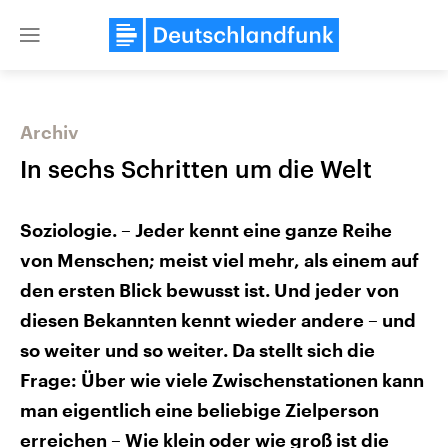
Close
menu
Archiv
Themen
In sechs Schritten um die Welt
Soziologie. – Jeder kennt eine ganze Reihe
von Menschen; meist viel mehr, als einem auf
den ersten Blick bewusst ist. Und jeder von
diesen Bekannten kennt wieder andere – und
Landtagswahl Sachsen-Anhalt
so weiter und so weiter. Da stellt sich die
USA
2026
Aktuelle Beiträge, Analys
Frage: Über wie viele Zwischenstationen kann
Alle Informationen
Hintergründe
Sachsen-Anhalt wählt am 6.
Wirtschaftlich und militäri
man eigentlich eine beliebige Zielperson
September 2026 einen neuen
gehören die Vereinigten S
Landtag. Seit 2021 wird das
den mächtigsten Ländern 
erreichen – Wie klein oder wie groß ist die
Bundesland von einer Koalition aus
mit großem Einfluss auf d