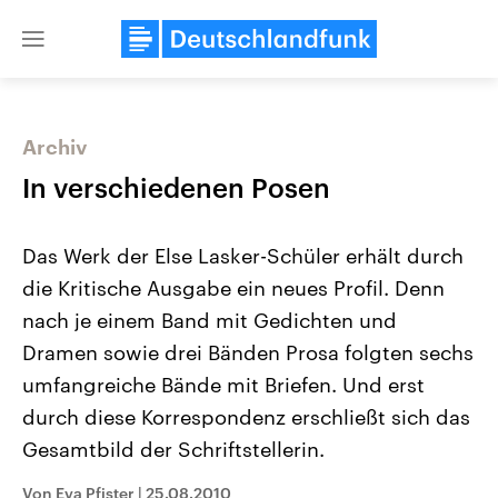
Close
menu
Archiv
Themen
In verschiedenen Posen
Das Werk der Else Lasker-Schüler erhält durch
die Kritische Ausgabe ein neues Profil. Denn
nach je einem Band mit Gedichten und
Dramen sowie drei Bänden Prosa folgten sechs
umfangreiche Bände mit Briefen. Und erst
Landtagswahl Sachsen-Anhalt
USA
2026
Aktuelle Beiträge, Analys
durch diese Korrespondenz erschließt sich das
Alle Informationen
Hintergründe
Sachsen-Anhalt wählt am 6.
Wirtschaftlich und militäri
Gesamtbild der Schriftstellerin.
September 2026 einen neuen
gehören die Vereinigten S
Landtag. Seit 2021 wird das
den mächtigsten Ländern 
Von Eva Pfister
|
25.08.2010
Bundesland von einer Koalition aus
mit großem Einfluss auf d