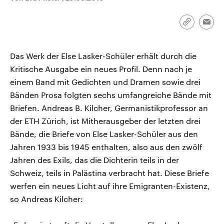
CDU, SPD und FDP regiert.-
aktuelle Weltgeschehen.
Umfragen, Prognosen,
Wahlprogramme, aktuelle Berichte
Link
Emai
Sendungen
Programm
Podcasts
und Hintergründe zu den Parteien
kopieren/te
und Kandidaten der anstehenden
Wahl.
Das Werk der Else Lasker-Schüler erhält durch die
Audio-Archiv
Kritische Ausgabe ein neues Profil. Denn nach je
einem Band mit Gedichten und Dramen sowie drei
Bänden Prosa folgten sechs umfangreiche Bände mit
Briefen. Andreas B. Kilcher, Germanistikprofessor an
der ETH Zürich, ist Mitherausgeber der letzten drei
Bände, die Briefe von Else Lasker-Schüler aus den
Jahren 1933 bis 1945 enthalten, also aus den zwölf
Jahren des Exils, das die Dichterin teils in der
Schweiz, teils in Palästina verbracht hat. Diese Briefe
werfen ein neues Licht auf ihre Emigranten-Existenz,
so Andreas Kilcher: