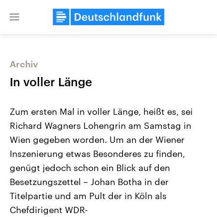
Close
menu
Archiv
Themen
In voller Länge
Zum ersten Mal in voller Länge, heißt es, sei
Richard Wagners Lohengrin am Samstag in
Wien gegeben worden. Um an der Wiener
Inszenierung etwas Besonderes zu finden,
genügt jedoch schon ein Blick auf den
Landtagswahl Sachsen-Anhalt
USA
2026
Aktuelle Beiträge, Analys
Besetzungszettel – Johan Botha in der
Alle Informationen
Hintergründe
Sachsen-Anhalt wählt am 6.
Wirtschaftlich und militäri
Titelpartie und am Pult der in Köln als
September 2026 einen neuen
gehören die Vereinigten S
Landtag. Seit 2021 wird das
den mächtigsten Ländern 
Chefdirigent WDR-
Bundesland von einer Koalition aus
mit großem Einfluss auf d