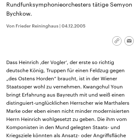
Rundfunksymphonieorchesters tätige Semyon
CDU, SPD und FDP regiert.-
aktuelle Weltgeschehen.
Umfragen, Prognosen,
Bychkow.
Wahlprogramme, aktuelle Berichte
Sendungen
Programm
Podcasts
und Hintergründe zu den Parteien
und Kandidaten der anstehenden
Von Frieder Reininghaus
|
04.12.2005
Wahl.
Audio-Archiv
Link
Emai
kopieren/te
Dass Heinrich ‚der Vogler‘, der erste so richtig
deutsche König, Truppen für einen Feldzug gegen
„des Ostens Horden“ braucht, ist in der Wiener
Staatsoper wohl zu vernehmen. Kwangchul Youn
bringt Erfahrung aus Bayreuth mit und weiß einen
distinguiert-unglücklichen Herrscher wie Marthalers
Marke oder eben einen nicht minder modernisierten
Herrn Heinrich wohlgesetzt zu geben. Die ihm vom
Komponisten in den Mund gelegten Staats- und
Kriegsziele könnten als Ansatz- oder Angriffsfläche