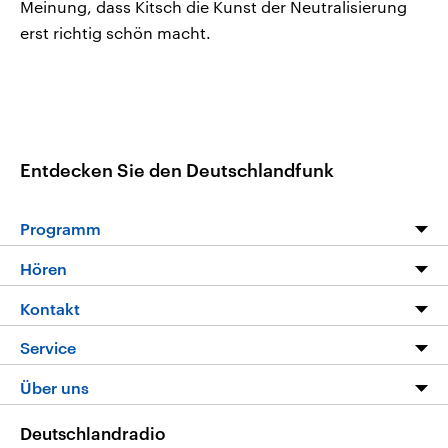
Meinung, dass Kitsch die Kunst der Neutralisierung
erst richtig schön macht.
Entdecken Sie den Deutschlandfunk
Programm
Programm
Hören
Alle Sendungen
Livestream
Kontakt
Die Nachrichten
Audios
Hörerservice
Service
Nachrichtenleicht
Podcasts
Social Media
FAQ
Über uns
Neue Beiträge auf dlf.de
Deutschlandfunk App
Newsletter
Deutschlandradio
Themen-Schwerpunkte
Nachrichten App
Deutschlandradio
Veranstaltungen