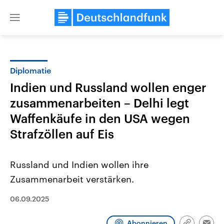
Close
menu
Diplomatie
Themen
Indien und Russland wollen enger
zusammenarbeiten – Delhi legt
Waffenkäufe in den USA wegen
Strafzöllen auf Eis
Russland und Indien wollen ihre
Landtagswahl Sachsen-Anhalt
USA
Zusammenarbeit verstärken.
2026
Aktuelle Beiträge, Analys
Alle Informationen
Hintergründe
Sachsen-Anhalt wählt am 6.
Wirtschaftlich und militäri
06.09.2025
September 2026 einen neuen
gehören die Vereinigten S
Landtag. Seit 2021 wird das
den mächtigsten Ländern 
Bundesland von einer Koalition aus
mit großem Einfluss auf d
Abonnieren