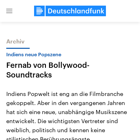
Close
menu
Archiv
Themen
Indiens neue Popszene
Fernab von Bollywood-
Soundtracks
Indiens Popwelt ist eng an die Filmbranche
gekoppelt. Aber in den vergangenen Jahren
Landtagswahl Sachsen-Anhalt
USA
hat sich eine neue, unabhängige Musikszene
2026
Aktuelle Beiträge, Analys
Alle Informationen
Hintergründe
entwickelt. Die wichtigsten Vertreter sind
Sachsen-Anhalt wählt am 6.
Wirtschaftlich und militäri
September 2026 einen neuen
gehören die Vereinigten S
weiblich, politisch und kennen keine
Landtag. Seit 2021 wird das
den mächtigsten Ländern 
stilistischen Berührungsängste.
Bundesland von einer Koalition aus
mit großem Einfluss auf d