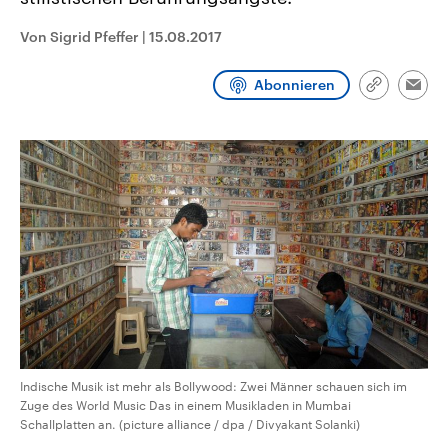
CDU, SPD und FDP regiert.-
aktuelle Weltgeschehen.
Umfragen, Prognosen,
Von Sigrid Pfeffer
|
15.08.2017
Wahlprogramme, aktuelle Berichte
Sendungen
Programm
Podcasts
und Hintergründe zu den Parteien
und Kandidaten der anstehenden
Abonnieren
Wahl.
Link
Emai
kopieren/te
Audio-Archiv
Indische Musik ist mehr als Bollywood: Zwei Männer schauen sich im
Zuge des World Music Das in einem Musikladen in Mumbai
Schallplatten an. (picture alliance / dpa / Divyakant Solanki)