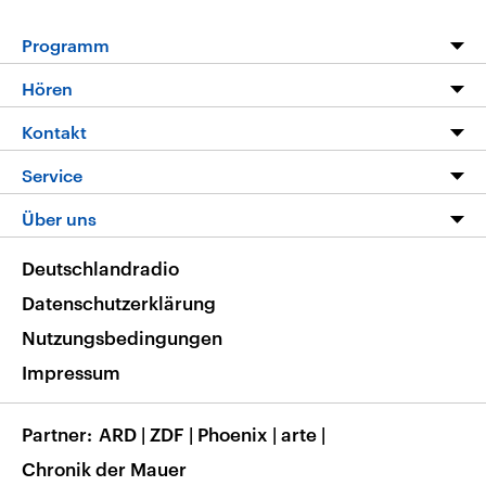
Programm
Programm
Hören
Alle Sendungen
Livestream
Kontakt
Die Nachrichten
Audios
Hörerservice
Service
Nachrichtenleicht
Podcasts
Social Media
FAQ
Über uns
Neue Beiträge auf dlf.de
Deutschlandfunk App
Newsletter
Deutschlandradio
Themen-Schwerpunkte
Nachrichten App
Deutschlandradio
Veranstaltungen
Presse
Frequenzen
Datenschutzerklärung
Musikliste
Ausbildung und Karriere
Nutzungsbedingungen
RSS
Transparenz
Impressum
Korrekturen
Barrierefreiheit
Partner
ARD
|
ZDF
|
Phoenix
|
arte
|
Chronik der Mauer