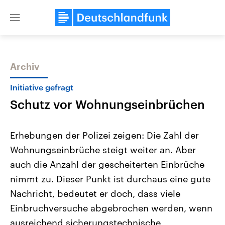
Close
menu
Archiv
Themen
Initiative gefragt
Schutz vor Wohnungseinbrüchen
Erhebungen der Polizei zeigen: Die Zahl der
Wohnungseinbrüche steigt weiter an. Aber
auch die Anzahl der gescheiterten Einbrüche
Landtagswahl Sachsen-Anhalt
USA
nimmt zu. Dieser Punkt ist durchaus eine gute
2026
Aktuelle Beiträge, Analys
Alle Informationen
Nachricht, bedeutet er doch, dass viele
Hintergründe
Sachsen-Anhalt wählt am 6.
Wirtschaftlich und militäri
Einbruchversuche abgebrochen werden, wenn
September 2026 einen neuen
gehören die Vereinigten S
Landtag. Seit 2021 wird das
den mächtigsten Ländern 
ausreichend sicherungstechnische
Bundesland von einer Koalition aus
mit großem Einfluss auf d