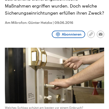
CDU, SPD und FDP regiert.-
aktuelle Weltgeschehen.
Maßnahmen ergriffen wurden. Doch welche
Umfragen, Prognosen,
Wahlprogramme, aktuelle Berichte
Sicherungseinrichtungen erfüllen ihren Zweck?
Sendungen
Programm
Podcasts
und Hintergründe zu den Parteien
und Kandidaten der anstehenden
Wahl.
Am Mikrofon: Günter Hetzke
|
09.06.2016
Audio-Archiv
Abonnieren
Link
Emai
kopieren/te
Welches Schloss schützt am besten vor einem Einbruch?