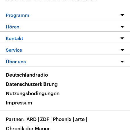
Programm
Programm
Hören
Alle Sendungen
Livestream
Kontakt
Die Nachrichten
Audios
Hörerservice
Service
Nachrichtenleicht
Podcasts
Social Media
FAQ
Über uns
Neue Beiträge auf dlf.de
Deutschlandfunk App
Newsletter
Deutschlandradio
Themen-Schwerpunkte
Nachrichten App
Deutschlandradio
Veranstaltungen
Presse
Frequenzen
Datenschutzerklärung
Musikliste
Ausbildung und Karriere
Nutzungsbedingungen
RSS
Transparenz
Impressum
Korrekturen
Barrierefreiheit
Partner
ARD
|
ZDF
|
Phoenix
|
arte
|
Chronik der Mauer