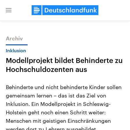
Close
menu
Archiv
Themen
Inklusion
Modellprojekt bildet Behinderte zu
Hochschuldozenten aus
Behinderte und nicht behinderte Kinder sollen
gemeinsam lernen – das ist das Ziel von
Landtagswahl Sachsen-Anhalt
USA
Inklusion. Ein Modellprojekt in Schleswig-
2026
Aktuelle Beiträge, Analys
Alle Informationen
Hintergründe
Holstein geht noch einen Schritt weiter:
Sachsen-Anhalt wählt am 6.
Wirtschaftlich und militäri
September 2026 einen neuen
gehören die Vereinigten S
Menschen mit geistigen Einschränkungen
Landtag. Seit 2021 wird das
den mächtigsten Ländern 
werden dort zu Lehrern ausgebildet.
Bundesland von einer Koalition aus
mit großem Einfluss auf d