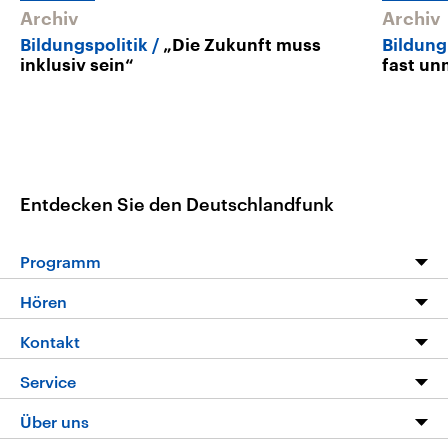
Archiv
Archiv
Bildungspolitik
„Die Zukunft muss
Bildun
inklusiv sein“
fast un
Entdecken Sie den Deutschlandfunk
Programm
Programm
Hören
Alle Sendungen
Livestream
Kontakt
Die Nachrichten
Audios
Hörerservice
Service
Nachrichtenleicht
Podcasts
Social Media
FAQ
Über uns
Neue Beiträge auf dlf.de
Deutschlandfunk App
Newsletter