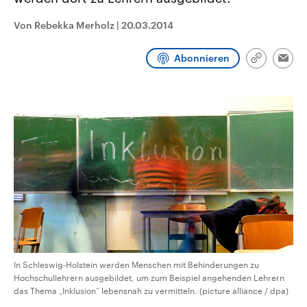
CDU, SPD und FDP regiert.-
aktuelle Weltgeschehen.
Umfragen, Prognosen,
Von Rebekka Merholz
|
20.03.2014
Wahlprogramme, aktuelle Berichte
Sendungen
Programm
Podcasts
und Hintergründe zu den Parteien
und Kandidaten der anstehenden
Abonnieren
Wahl.
Link
Emai
kopieren/te
Audio-Archiv
In Schleswig-Holstein werden Menschen mit Behinderungen zu
Hochschullehrern ausgebildet, um zum Beispiel angehenden Lehrern
das Thema „Inklusion“ lebensnah zu vermitteln. (picture alliance / dpa)