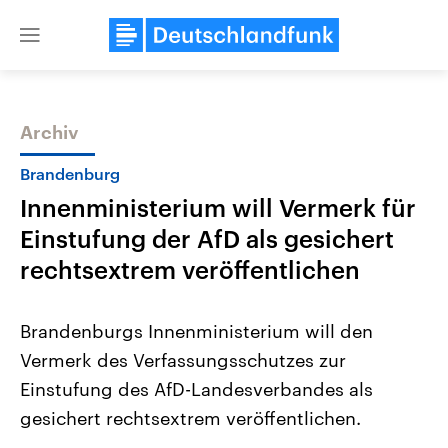
Close
menu
Archiv
Themen
Brandenburg
Innenministerium will Vermerk für
Einstufung der AfD als gesichert
rechtsextrem veröffentlichen
Brandenburgs Innenministerium will den
Landtagswahl Sachsen-Anhalt
USA
Vermerk des Verfassungsschutzes zur
2026
Aktuelle Beiträge, Analys
Alle Informationen
Hintergründe
Einstufung des AfD-Landesverbandes als
Sachsen-Anhalt wählt am 6.
Wirtschaftlich und militäri
September 2026 einen neuen
gehören die Vereinigten S
gesichert rechtsextrem veröffentlichen.
Landtag. Seit 2021 wird das
den mächtigsten Ländern 
Bundesland von einer Koalition aus
mit großem Einfluss auf d