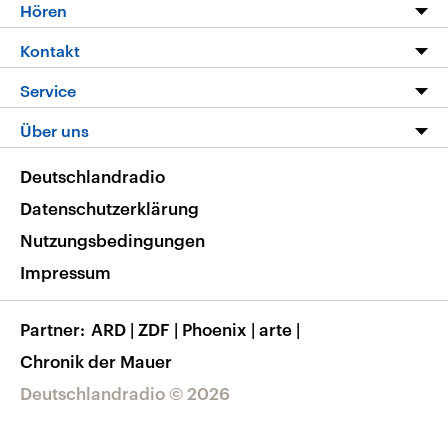
Programm
Hören
Alle Sendungen
Livestream
Kontakt
Die Nachrichten
Audios
Hörerservice
Service
Nachrichtenleicht
Podcasts
Social Media
FAQ
Über uns
Neue Beiträge auf dlf.de
Deutschlandfunk App
Newsletter
Deutschlandradio
Themen-Schwerpunkte
Nachrichten App
Deutschlandradio
Veranstaltungen
Presse
Frequenzen
Datenschutzerklärung
Musikliste
Ausbildung und Karriere
Nutzungsbedingungen
RSS
Transparenz
Impressum
Korrekturen
Barrierefreiheit
Partner
ARD
|
ZDF
|
Phoenix
|
arte
|
Chronik der Mauer
Deutschlandradio © 2026