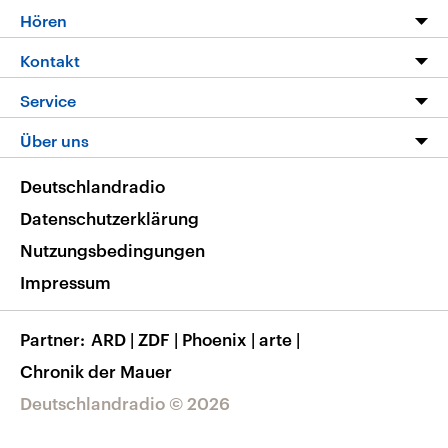
Programm
Hören
Alle Sendungen
Livestream
Kontakt
Die Nachrichten
Audios
Hörerservice
Service
Nachrichtenleicht
Podcasts
Social Media
FAQ
Über uns
Neue Beiträge auf dlf.de
Deutschlandfunk App
Newsletter
Deutschlandradio
Themen-Schwerpunkte
Nachrichten App
Deutschlandradio
Veranstaltungen
Presse
Frequenzen
Datenschutzerklärung
Musikliste
Ausbildung und Karriere
Nutzungsbedingungen
RSS
Transparenz
Impressum
Korrekturen
Barrierefreiheit
Partner
ARD
|
ZDF
|
Phoenix
|
arte
|
Chronik der Mauer
Deutschlandradio © 2026