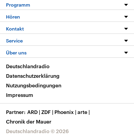
Programm
Programm
Hören
Alle Sendungen
Livestream
Kontakt
Die Nachrichten
Audios
Hörerservice
Service
Nachrichtenleicht
Podcasts
Social Media
FAQ
Über uns
Neue Beiträge auf dlf.de
Deutschlandfunk App
Newsletter
Deutschlandradio
Themen-Schwerpunkte
Nachrichten App
Deutschlandradio
Veranstaltungen
Presse
Frequenzen
Datenschutzerklärung
Musikliste
Ausbildung und Karriere
Nutzungsbedingungen
RSS
Transparenz
Impressum
Korrekturen
Barrierefreiheit
Partner
ARD
|
ZDF
|
Phoenix
|
arte
|
Chronik der Mauer
Deutschlandradio © 2026