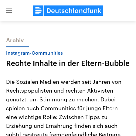
Close
menu
Archiv
Themen
Instagram-Communities
Rechte Inhalte in der Eltern-Bubble
Die Sozialen Medien werden seit Jahren von
Rechtspopulisten und rechten Aktivisten
genutzt, um Stimmung zu machen. Dabei
Landtagswahl Sachsen-Anhalt
USA
spielen auch Communities für junge Eltern
2026
Aktuelle Beiträge, Analys
Alle Informationen
eine wichtige Rolle: Zwischen Tipps zu
Hintergründe
Sachsen-Anhalt wählt am 6.
Wirtschaftlich und militäri
Erziehung und Ernährung finden sich auch
September 2026 einen neuen
gehören die Vereinigten S
Landtag. Seit 2021 wird das
den mächtigsten Ländern 
subtil gestreute fremdenfeindliche Beiträge.
Bundesland von einer Koalition aus
mit großem Einfluss auf d