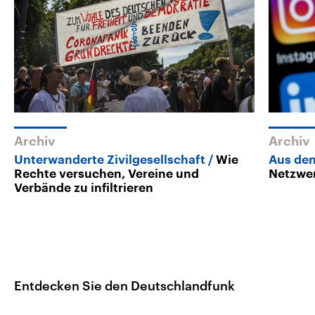
Archiv
Archiv
Unterwanderte Zivilgesellschaft
Wie
Aus den
Rechte versuchen, Vereine und
Netzwer
Verbände zu infiltrieren
Entdecken Sie den Deutschlandfunk