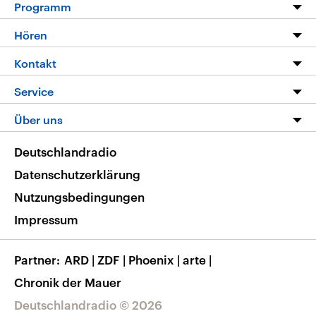
Programm
Programm
Hören
Alle Sendungen
Livestream
Kontakt
Die Nachrichten
Audios
Hörerservice
Service
Nachrichtenleicht
Podcasts
Social Media
FAQ
Über uns
Neue Beiträge auf dlf.de
Deutschlandfunk App
Newsletter
Deutschlandradio
Themen-Schwerpunkte
Nachrichten App
Deutschlandradio
Veranstaltungen
Presse
Frequenzen
Datenschutzerklärung
Musikliste
Ausbildung und Karriere
Nutzungsbedingungen
RSS
Transparenz
Impressum
Korrekturen
Barrierefreiheit
Partner
ARD
|
ZDF
|
Phoenix
|
arte
|
Chronik der Mauer
Deutschlandradio © 2026