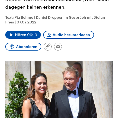
CDU, SPD und FDP regiert.-
aktuelle Weltgeschehen.
dagegen keinen erkennen.
Umfragen, Prognosen,
Wahlprogramme, aktuelle Berichte
Sendungen
Programm
Podcasts
und Hintergründe zu den Parteien
Text: Pia Behme | Daniel Drepper im Gespräch mit Stefan
und Kandidaten der anstehenden
Fries
|
07.07.2022
Wahl.
Audio-Archiv
Hören
06:13
Audio herunterladen
Abonnieren
Link
Email
kopieren/teilen