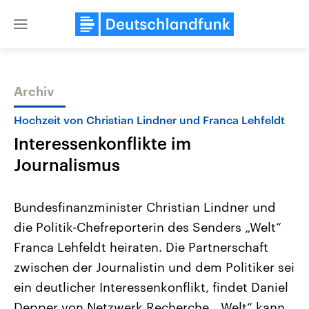
Close
menu
Archiv
Themen
Hochzeit von Christian Lindner und Franca Lehfeldt
Interessenkonflikte im
Journalismus
Bundesfinanzminister Christian Lindner und
die Politik-Chefreporterin des Senders „Welt“
Landtagswahl Sachsen-Anhalt
USA
Franca Lehfeldt heiraten. Die Partnerschaft
2026
Aktuelle Beiträge, Analys
Alle Informationen
Hintergründe
zwischen der Journalistin und dem Politiker sei
Sachsen-Anhalt wählt am 6.
Wirtschaftlich und militäri
September 2026 einen neuen
gehören die Vereinigten S
ein deutlicher Interessenkonflikt, findet Daniel
Landtag. Seit 2021 wird das
den mächtigsten Ländern 
Depper von Netzwerk Recherche. „Welt“ kann
Bundesland von einer Koalition aus
mit großem Einfluss auf d