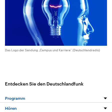
CDU, SPD und FDP regiert.-
aktuelle Weltgeschehen.
Umfragen, Prognosen,
Wahlprogramme, aktuelle Berichte
Sendungen
Programm
Podcasts
und Hintergründe zu den Parteien
und Kandidaten der anstehenden
Wahl.
Audio-Archiv
Das Logo der Sendung „Campus und Karriere“ (Deutschlandradio)
Entdecken Sie den Deutschlandfunk
Programm
Programm
Hören