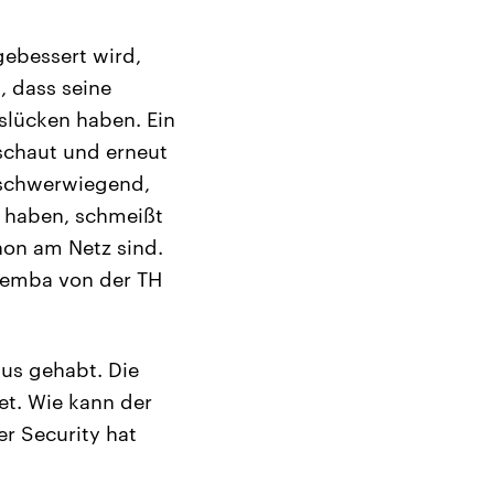
ebessert wird,
, dass seine
slücken haben. Ein
eschaut und erneut
o schwerwiegend,
t haben, schmeißt
hon am Netz sind.
rzemba von der TH
kus gehabt. Die
et. Wie kann der
r Security hat