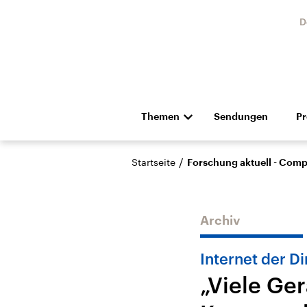
D
Themen
Sendungen
P
Die Nachrichten
Politik
/
Startseite
Forschung aktuell - Com
Hörspiel und Feature
Musik
Archiv
Internet der D
„Viele Ger
Landtagswahl Sachsen-
USA
Anhalt 2026
Aktuel