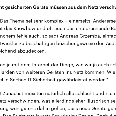
cht gesicherten Geräte müssen aus dem Netz versc
Das Thema sei sehr komplex – einerseits. Anderersei
cht das Knowhow und oft auch das entsprechende Bew
anchem fehle auch, so sagt Andreas Grzemba, einfac
twickler zu beschäftigen beziehungsweise den Aspe
eichend abzudecken.
n ja mit dem Internet der Dinge, wie wir ja auch s
liarden von weiteren Geräten ins Netz kommen. Wie 
 in Sachen IT-Sicherheit gewährleistet werden?
 Zunächst müssten natürlich alle schlecht und nich
tz verschwinden, was allerdings eher illusorisch sei
lung wenigstens dahin gehen, dass neue Geräte gan
. Das Stichwort lautet: Security by Design. Doch die