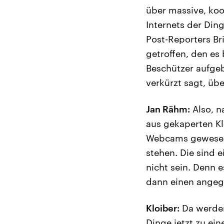
über massive, koo
Internets der Din
Post-Reporters Br
getroffen, den es
Beschützer aufgeb
verkürzt sagt, üb
Jan Rähm:
Also, n
aus gekaperten Kl
Webcams gewesen s
stehen. Die sind e
nicht sein. Denn 
dann einen angegr
Kloiber:
Da werden 
Dinge jetzt zu ein