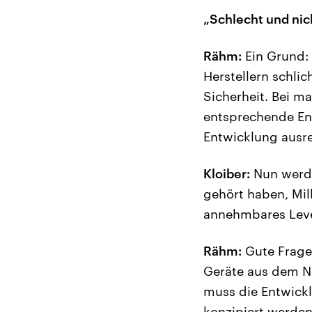
„Schlecht und ni
Rähm:
Ein Grund: 
Herstellern schli
Sicherheit. Bei m
entsprechende En
Entwicklung ausr
Kloiber:
Nun werde
gehört haben, Mil
annehmbares Level
Rähm:
Gute Frage!
Geräte aus dem Ne
muss die Entwick
konzipiert werden