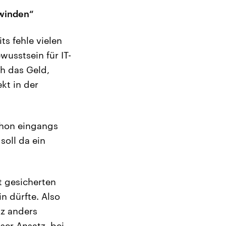
hwinden“
ts fehle vielen
usstsein für IT-
h das Geld,
kt in der
chon eingangs
soll da ein
t gesicherten
n dürfte. Also
z anders
ser Ansatz, bei