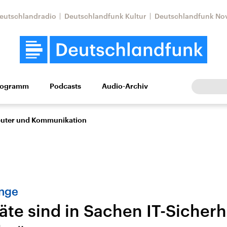
eutschlandradio
Deutschlandfunk Kultur
Deutschlandfunk No
rogramm
Podcasts
Audio-Archiv
Wirtschaft
Wissen
Kultur
Europa
Gesellschaf
puter und Kommunikation
inge
äte sind in Sachen IT-Sicherh
Nahostkonflikt
Iran
le Beiträge,
Aktuelle Lage und
Aktuelle Lage und