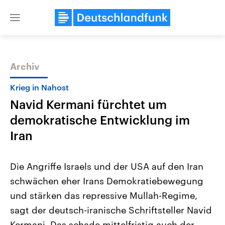
Close
menu
Archiv
Themen
Krieg in Nahost
Navid Kermani fürchtet um
demokratische Entwicklung im
Iran
Die Angriffe Israels und der USA auf den Iran
Landtagswahl Sachsen-Anhalt
USA
schwächen eher Irans Demokratiebewegung
2026
Aktuelle Beiträge, Analys
Alle Informationen
Hintergründe
und stärken das repressive Mullah-Regime,
Sachsen-Anhalt wählt am 6.
Wirtschaftlich und militäri
September 2026 einen neuen
gehören die Vereinigten S
sagt der deutsch-iranische Schriftsteller Navid
Landtag. Seit 2021 wird das
den mächtigsten Ländern 
Bundesland von einer Koalition aus
Kermani. Das schade mittelfristig auch der
mit großem Einfluss auf d